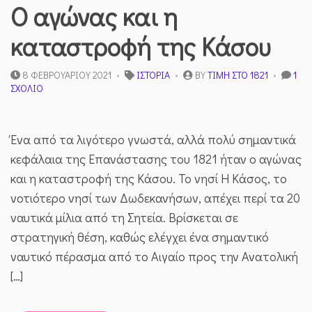
Ο αγώνας και η
καταστροφή της Κάσου
8 ΦΕΒΡΟΥΑΡΊΟΥ 2021
ΙΣΤΟΡΊΑ
BY
ΤΙΜΉ ΣΤΟ 1821
1
ΣΤΟ
ΣΧΌΛΙΟ
Ο
ΑΓΏΝΑΣ
ΚΑΙ
Ένα από τα λιγότερο γνωστά, αλλά πολύ σημαντικά
Η
ΚΑΤΑΣΤΡΟΦΉ
κεφάλαια της Επανάστασης του 1821 ήταν ο αγώνας
ΤΗΣ
και η καταστροφή της Κάσου. Το νησί Η Κάσος, το
ΚΆΣΟΥ
νοτιότερο νησί των Δωδεκανήσων, απέχει περί τα 20
ναυτικά μίλια από τη Σητεία. Βρίσκεται σε
στρατηγική θέση, καθώς ελέγχει ένα σημαντικό
ναυτικό πέρασμα από το Αιγαίο προς την Ανατολική
[…]