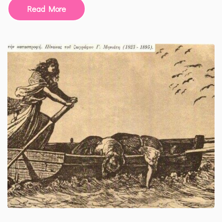
ΔΕΛΗΒΆΝΗ:
Read More
200
ΧΡΌΝΙΑ
ΑΠΌ
ΤΗΝ
ΕΘΝΙΚΉ
#ΠΑΛΙΓΓΕΝΕΣΊΑ​