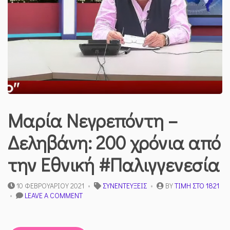
Μαρία Νεγρεπόντη –
Δεληβάνη: 200 χρόνια από
την Εθνική #Παλιγγενεσία​
10 ΦΕΒΡΟΥΑΡΊΟΥ 2021
ΣΥΝΕΝΤΕΎΞΕΙΣ
BY
ΤΙΜΉ ΣΤΟ 1821
ON
LEAVE A COMMENT
ΜΑΡΊΑ
ΝΕΓΡΕΠΌΝΤΗ
–