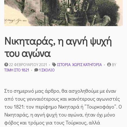
Νικηταράς, η αγνή ψυχή
του αγώνα
22 ΦΕΒΡΟΥΑΡΊΟΥ 2021
ΙΣΤΟΡΊΑ
,
ΧΩΡΊΣ ΚΑΤΗΓΟΡΊΑ
BY
ΣΤΟ
ΤΙΜΉ ΣΤΟ 1821
1 ΣΧΌΛΙΟ
ΝΙΚΗΤΑΡΆΣ,
Η
ΑΓΝΉ
Στο σημερινό μας άρθρο, θα ασχοληθούμε με έναν
ΨΥΧΉ
ΤΟΥ
από τους γενναιότερους και ικανότερους αγωνιστές
ΑΓΏΝΑ
του 1821: τον περίφημο Νικηταρά ή “Τουρκοφάγο”. Ο
Νικηταράς, η αγνή ψυχή του αγώνα, ήταν όχι μόνο
φόβος και τρόμος για τους Τούρκους, αλλά