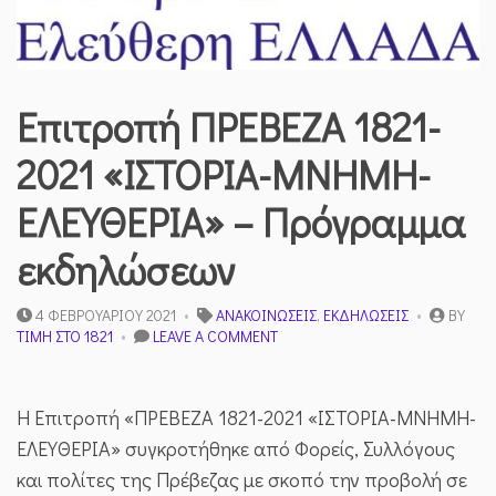
Επιτροπή ΠΡΕΒΕΖΑ 1821-
2021 «ΙΣΤΟΡΙΑ-ΜΝΗΜΗ-
ΕΛΕΥΘΕΡΙΑ» – Πρόγραμμα
εκδηλώσεων
4 ΦΕΒΡΟΥΑΡΊΟΥ 2021
ΑΝΑΚΟΙΝΏΣΕΙΣ
,
ΕΚΔΗΛΏΣΕΙΣ
BY
ON
ΤΙΜΉ ΣΤΟ 1821
LEAVE A COMMENT
ΕΠΙΤΡΟΠΉ
ΠΡΕΒΕΖΑ
1821-
H Επιτροπή «ΠΡΕΒΕΖΑ 1821-2021 «ΙΣΤΟΡΙΑ-ΜΝΗΜΗ-
2021
«ΙΣΤΟΡΙΑ-
ΕΛΕΥΘΕΡΙΑ» συγκροτήθηκε από Φορείς, Συλλόγους
ΜΝΗΜΗ-
και πολίτες της Πρέβεζας με σκοπό την προβολή σε
ΕΛΕΥΘΕΡΙΑ»