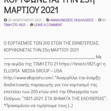
ΜΑΡΤΙΟΥ 2021
28 ΦΕΒΡΟΥΑΡΊΟΥ 2021
ΑΝΑΚΟΙΝΏΣΕΙΣ
,
ΕΚΔΗΛΏΣΕΙΣ
BY
ON
ΤΙΜΉ ΣΤΟ 1821
LEAVE A COMMENT
Ο
ΕΟΡΤΑΣΜΟΣ
ΤΩΝ
Ο ΕΟΡΤΑΣΜΟΣ ΤΩΝ 200 ΕΤΩΝ ΤΗΣ ΕΘΝΕΓΕΡΣΙΑΣ,
200
ΕΤΩΝ
ΚΟΡΥΦΩΝΕΤΑΙ ΤΗΝ 25η ΜΑΡΤΙΟΥ 2021
ΤΗΣ
______________________________________________ Με
ΕΘΝΕΓΕΡΣΙΑΣ,
ΚΟΡΥΦΩΝΕΤΑΙ
την αιγίδα της ΤΙΜΗ ΣΤΟ 21 https://timisto1821.gr/ η
ΤΗΝ
ELLOPIA MEDIA GROUP – USA
25Η
ΜΑΡΤΙΟΥ
http://www.ellopiatv.com/: *Αναγγέλλει την έναρξη
2021
διαδικτυακής παραγωγής για τον εορτασμό της
επετείου των 200 ετών από την Εθνεγερσία των
Ελλήνων: “1821-2021. ΣΤΑ ΒΗΜΑΤΑ ΤΗΣ ΕΛΕΥΘΕΡΙΑΣ”.
*Προκειμένου να τιμήσουμε τους […]