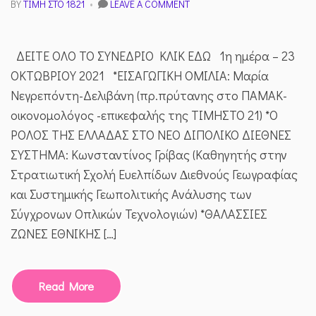
ON
BY
ΤΙΜΉ ΣΤΟ 1821
LEAVE A COMMENT
4O
ΔΙΉΜΕΡΟ
ΣΥΝΈΔΡΙΟ
ΔΕΙΤΕ ΟΛΟ ΤΟ ΣΥΝΕΔΡΙΟ ΚΛΙΚ ΕΔΩ 1η ημέρα – 23
ΤΙΜΗ
ΣΤΟ21
ΟΚΤΩΒΡΙΟΥ 2021 *ΕΙΣΑΓΩΓΙΚΗ ΟΜΙΛΙΑ: Μαρία
–
Νεγρεπόντη-Δελιβάνη (πρ.πρύτανης στο ΠΑΜΑΚ-
ΠΑΡΑΚΟΛΟΥΘΉΣΤΕ
ΤΟ
οικονομολόγος -επικεφαλής της ΤΙΜΗΣΤΟ 21) *Ο
ΒΊΝΤΕΟ
ΡΟΛΟΣ ΤΗΣ ΕΛΛΑΔΑΣ ΣΤΟ ΝΕΟ ΔΙΠΟΛΙΚΟ ΔΙΕΘΝΕΣ
ΕΔΏ
ΣΥΣΤΗΜΑ: Κωνσταντίνος Γρίβας (Καθηγητής στην
Στρατιωτική Σχολή Ευελπίδων ∆ιεθνούς Γεωγραφίας
και Συστηµικής Γεωπολιτικής Ανάλυσης των
Σύγχρονων Οπλικών Τεχνολογιών) *ΘΑΛΑΣΣΙΕΣ
ΖΩΝΕΣ ΕΘΝΙΚΗΣ […]
Read More