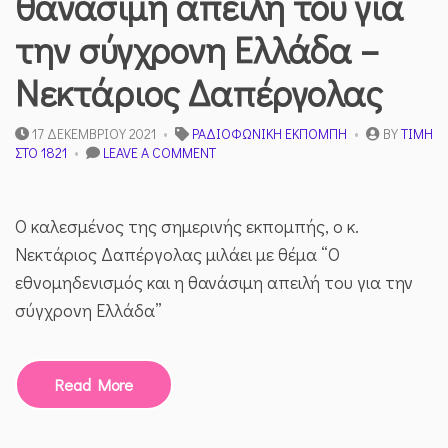
θανάσιμη απειλή του για
την σύγχρονη Ελλάδα –
Νεκτάριος Δαπέργολας
17 ΔΕΚΕΜΒΡΊΟΥ 2021
ΡΑΔΙΟΦΩΝΙΚΉ ΕΚΠΟΜΠΉ
BY
ΤΙΜΉ
ON
ΣΤΟ 1821
LEAVE A COMMENT
Ο
ΕΘΝΟΜΗΔΕΝΙΣΜΌΣ
ΚΑΙ
Ο καλεσμένος της σημερινής εκπομπής, ο κ.
Η
ΘΑΝΆΣΙΜΗ
Νεκτάριος Δαπέργολας μιλάει με θέμα “Ο
ΑΠΕΙΛΉ
εθνομηδενισμός και η θανάσιμη απειλή του για την
ΤΟΥ
ΓΙΑ
σύγχρονη Ελλάδα”
ΤΗΝ
ΣΎΓΧΡΟΝΗ
ΕΛΛΆΔΑ
–
Read More
ΝΕΚΤΆΡΙΟΣ
ΔΑΠΈΡΓΟΛΑΣ