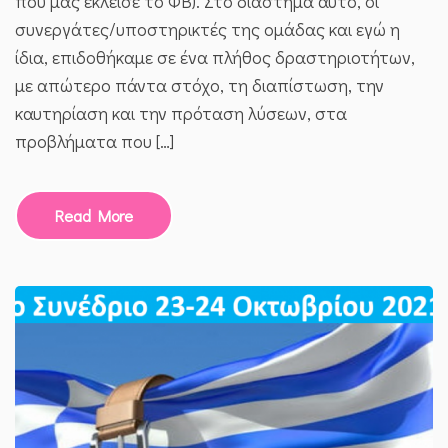
που μας έκλεισε το ΦΒ). Στο διάστημα αυτό, οι
ΑΠΡΊΛΙΟΣ
2023)
συνεργάτες/υποστηρικτές της ομάδας και εγώ η
ίδια, επιδοθήκαμε σε ένα πλήθος δραστηριοτήτων,
με απώτερο πάντα στόχο, τη διαπίστωση, την
καυτηρίαση και την πρόταση λύσεων, στα
προβλήματα που […]
Read More