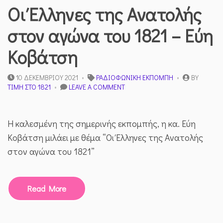
Οι Έλληνες της Ανατολής
στον αγώνα του 1821 – Εύη
Κοβάτση
10 ΔΕΚΕΜΒΡΊΟΥ 2021
ΡΑΔΙΟΦΩΝΙΚΉ ΕΚΠΟΜΠΉ
BY
ON
ΤΙΜΉ ΣΤΟ 1821
LEAVE A COMMENT
ΟΙ
ΈΛΛΗΝΕΣ
ΤΗΣ
Η καλεσμένη της σημερινής εκπομπής, η κα. Εύη
ΑΝΑΤΟΛΉΣ
ΣΤΟΝ
Κοβάτση μιλάει με θέμα “Οι Έλληνες της Ανατολής
ΑΓΏΝΑ
στον αγώνα του 1821”
ΤΟΥ
1821
–
ΕΎΗ
Read More
ΚΟΒΆΤΣΗ