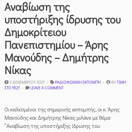
Αναβίωση της
υποστήριξης ίδρυσης του
Δημοκρίτειου
Πανεπιστημίου – Άρης
Μανούδης – Δημήτρης
Νίκας
3 ΔΕΚΕΜΒΡΊΟΥ 2021
ΡΑΔΙΟΦΩΝΙΚΉ ΕΚΠΟΜΠΉ
BY
ΤΙΜΉ
ON
ΣΤΟ 1821
LEAVE A COMMENT
ΑΝΑΒΊΩΣΗ
ΤΗΣ
ΥΠΟΣΤΉΡΙΞΗΣ
Οι καλεσμένοι της σημερινής εκπομπής, οι κ. Άρης
ΊΔΡΥΣΗΣ
ΤΟΥ
Μανούδης και Δημήτρης Νίκας μιλάνε με θέμα
ΔΗΜΟΚΡΊΤΕΙΟΥ
“Αναβίωση της υποστήριξης ίδρυσης του
ΠΑΝΕΠΙΣΤΗΜΊΟΥ