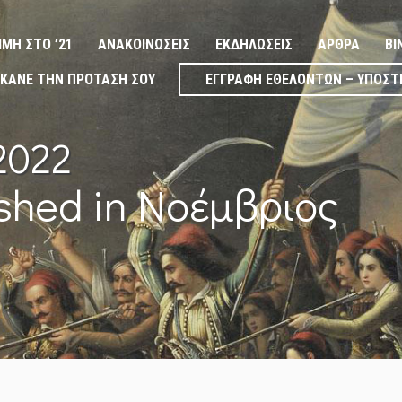
ΙΜΉ ΣΤΟ ’21
ΑΝΑΚΟΙΝΏΣΕΙΣ
ΕΚΔΗΛΏΣΕΙΣ
ΆΡΘΡΑ
ΒΊ
ΚΆΝΕ ΤΗΝ ΠΡΌΤΑΣΉ ΣΟΥ
ΕΓΓΡΑΦΉ ΕΘΕΛΟΝΤΏΝ – ΥΠΟΣΤ
2022
ished in Νοέμβριος