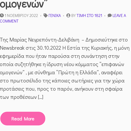
ομογενών”
1 ΝΟΕΜΒΡΊΟΥ 2022
ΓΕΝΙΚΆ
BY
ΤΙΜΉ ΣΤΟ 1821
LEAVE A
ON
COMMENT
ΣΤΉΝΟΥΝ
ΚΌΜΜΑ
“ΕΠΙΦΑΝΏΝ
Της Μαρίας Νεγρεπόντη-Δελιβάνη – Δημοσιεύτηκε στο
ΟΜΟΓΕΝΏΝ”
Newsbreak στις 30.10.2022 Η Εστία της Κυριακής, η μόνη
εφημερίδα που ήταν παρούσα στη συνάντηση στην
οποία συζητήθηκε η ίδρυση νέου κόμματος “επιφανών
ομογενών” , με σύνθημα “Πρώτη η Ελλάδα”, αναφέρει
στο πρωτοσέλιδο της κάποιες σωτήριες για την χώρα
προτάσεις που, προς το παρόν, ανήκουν στη σφαίρα
των προθέσεων […]
Read More