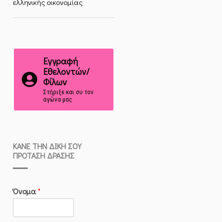
ελληνικής οικονομίας
Εγγραφή
Εθελοντών/
Φίλων
Στήριξε και συ τον
αγώνα μας
ΚΆΝΕ ΤΗΝ ΔΙΚΉ ΣΟΥ
ΠΡΌΤΑΣΗ ΔΡΆΣΗΣ
Όνομα
*