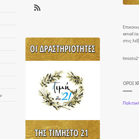
Επικοιν
email (
στις λέξ
timisto2
ΌΡΟΙ Χ
ν
Πολιτικ