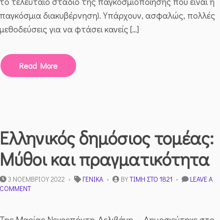
το τελευταίο στάδιο της παγκοσμιοποίησης που είναι η
παγκόσμια διακυβέρνηση). Υπάρχουν, ασφαλώς, πολλές
μεθοδεύσεις για να φτάσει κανείς […]
Read More
Ελληνικός δημόσιος τομέας:
Μύθοι και πραγματικότητα
3 ΝΟΕΜΒΡΊΟΥ 2022
ΓΕΝΙΚΆ
BY
ΤΙΜΉ ΣΤΟ 1821
LEAVE A
ON
COMMENT
ΕΛΛΗΝΙΚΌΣ
ΔΗΜΌΣΙΟΣ
ΤΟΜΈΑΣ:
Της Μαρίας Νεγρεπόντη-Δελιβάνη – Δημοσιεύτηκε στο