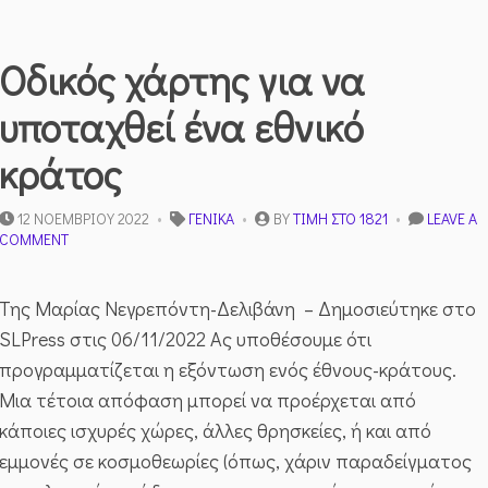
Οδικός χάρτης για να
υποταχθεί ένα εθνικό
κράτος
12 ΝΟΕΜΒΡΊΟΥ 2022
ΓΕΝΙΚΆ
BY
ΤΙΜΉ ΣΤΟ 1821
LEAVE A
ON
COMMENT
ΟΔΙΚΌΣ
ΧΆΡΤΗΣ
ΓΙΑ
Της Μαρίας Νεγρεπόντη-Δελιβάνη – Δημοσιεύτηκε στο
ΝΑ
SLPress στις 06/11/2022 Ας υποθέσουμε ότι
ΥΠΟΤΑΧΘΕΊ
ΈΝΑ
προγραμματίζεται η εξόντωση ενός έθνους-κράτους.
ΕΘΝΙΚΌ
Μια τέτοια απόφαση μπορεί να προέρχεται από
ΚΡΆΤΟΣ
κάποιες ισχυρές χώρες, άλλες θρησκείες, ή και από
εμμονές σε κοσμοθεωρίες (όπως, χάριν παραδείγματος