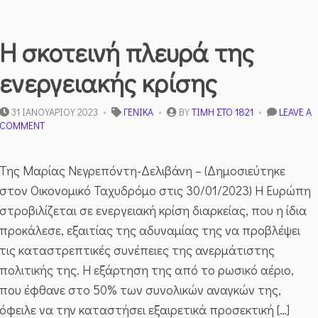
Η σκοτεινή πλευρά της
ενεργειακής κρίσης
31 ΙΑΝΟΥΑΡΊΟΥ 2023
ΓΕΝΙΚΆ
BY
ΤΙΜΉ ΣΤΟ 1821
LEAVE A
ON
COMMENT
Η
ΣΚΟΤΕΙΝΉ
ΠΛΕΥΡΆ
Της Μαρίας Νεγρεπόντη-Δελιβάνη – (Δημοσιεύτηκε
ΤΗΣ
στον Οικονομικό Ταχυδρόμο στις 30/01/2023) Η Ευρώπη
ΕΝΕΡΓΕΙΑΚΉΣ
ΚΡΊΣΗΣ
στροβιλίζεται σε ενεργειακή κρίση διαρκείας, που η ίδια
προκάλεσε, εξαιτίας της αδυναμίας της να προβλέψει
τις καταστρεπτικές συνέπειες της ανερμάτιστης
πολιτικής της. Η εξάρτηση της από το ρωσικό αέριο,
που έφθανε στο 50% των συνολικών αναγκών της,
όφειλε να την καταστήσει εξαιρετικά προσεκτική […]