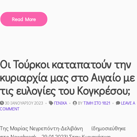
Read More
Οι Τούρκοι καταπατούν την
κυριαρχία μας στο Αιγαίο με
τις ευλογίες του Κογκρέσου;
30 ΙΑΝΟΥΑΡΊΟΥ 2023
ΓΕΝΙΚΆ
BY
ΤΙΜΉ ΣΤΟ 1821
LEAVE A
ON
COMMENT
ΟΙ
ΤΟΎΡΚΟΙ
ΚΑΤΑΠΑΤΟΎΝ
Της Μαρίας Νεγρεπόντη-Δελιβάνη (δημοσιεύθηκε
ΤΗΝ
στο Newsbreak – 29.01.2023) Στην Κυριακάτικη