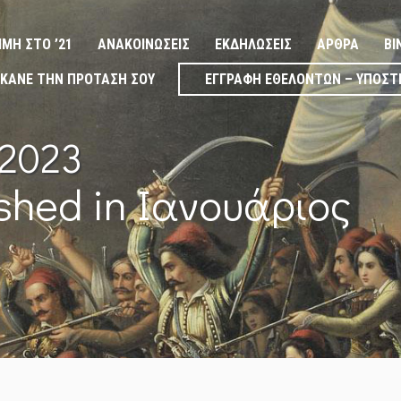
ΙΜΉ ΣΤΟ ’21
ΑΝΑΚΟΙΝΏΣΕΙΣ
ΕΚΔΗΛΏΣΕΙΣ
ΆΡΘΡΑ
ΒΊ
ΚΆΝΕ ΤΗΝ ΠΡΌΤΑΣΉ ΣΟΥ
ΕΓΓΡΑΦΉ ΕΘΕΛΟΝΤΏΝ – ΥΠΟΣΤ
 2023
ished in Ιανουάριος