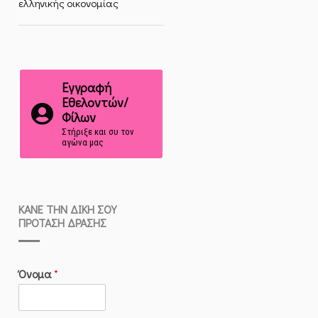
ελληνικής οικονομίας
Εγγραφή
Εθελοντών/
Φίλων
Στήριξε και συ τον
αγώνα μας
ΚΆΝΕ ΤΗΝ ΔΙΚΉ ΣΟΥ
ΠΡΌΤΑΣΗ ΔΡΆΣΗΣ
Όνομα
*