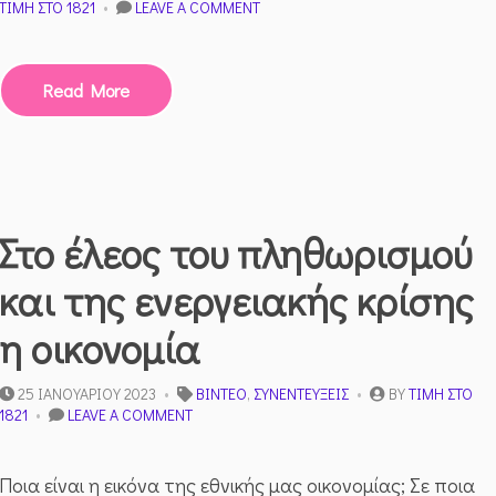
ON
ΤΙΜΉ ΣΤΟ 1821
LEAVE A COMMENT
ΤΟ
ΣΧΈΔΙΟ
ΠΥΘΊΑ
Read More
ΚΑΙ
Η
ΑΝΑΤΡΟΠΉ
ΤΟΥ
ΚΑΡΑΜΑΝΛΉ
–
ΜΑΝΏΛΗΣ
Στο έλεος του πληθωρισμού
ΚΟΤΤΆΚΗΣ
και της ενεργειακής κρίσης
η οικονομία
25 ΙΑΝΟΥΑΡΊΟΥ 2023
ΒΊΝΤΕΟ
,
ΣΥΝΕΝΤΕΎΞΕΙΣ
BY
ΤΙΜΉ ΣΤΟ
ON
1821
LEAVE A COMMENT
ΣΤΟ
ΈΛΕΟΣ
ΤΟΥ
Ποια είναι η εικόνα της εθνικής μας οικονομίας; Σε ποια