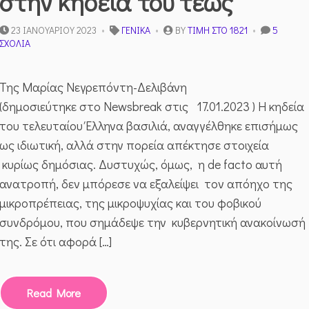
στην κηδεία του τέως
23 ΙΑΝΟΥΑΡΊΟΥ 2023
ΓΕΝΙΚΆ
BY
ΤΙΜΉ ΣΤΟ 1821
5
ΣΤΟ
ΣΧΌΛΙΑ
ΤΟ
ΘΈΑΤΡΟ
ΤΟΥ
Της Μαρίας Νεγρεπόντη-Δελιβάνη
ΠΑΡΑΛΌΓΟΥ
(δημοσιεύτηκε στο Newsbreak στις 17.01.2023 ) Η κηδεία
ΣΤΗΝ
ΚΗΔΕΊΑ
του τελευταίου Έλληνα βασιλιά, αναγγέλθηκε επισήμως
ΤΟΥ
ως ιδιωτική, αλλά στην πορεία απέκτησε στοιχεία
ΤΈΩΣ
κυρίως δημόσιας. Δυστυχώς, όμως, η de facto αυτή
ανατροπή, δεν μπόρεσε να εξαλείψει τον απόηχο της
μικροπρέπειας, της μικροψυχίας και του φοβικού
συνδρόμου, που σημάδεψε την κυβερνητική ανακοίνωσή
της. Σε ότι αφορά […]
Read More