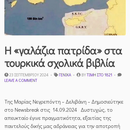
Η «γαλάζια πατρίδα» στα
τουρκικά σχολικά βιβλία
23 ΣΕΠΤΕΜΒΡΊΟΥ 2024
ΓΕΝΙΚΆ
BY
ΤΙΜΉ ΣΤΟ 1821
ON
LEAVE A COMMENT
Η
«ΓΑΛΆΖΙΑ
ΠΑΤΡΊΔΑ»
Της Μαρίας Νεγρεπόντη – Δελιβάνη – Δημοσιεύτηκε
ΣΤΑ
ΤΟΥΡΚΙΚΆ
στο Newsbreak στις 14.09.2024 Δυστυχώς, το
ΣΧΟΛΙΚΆ
απευκταίο έγινε πραγματικότητα, εξαιτίας της
ΒΙΒΛΊΑ
παντελούς δικής μας αδράνειας για την αποτροπή