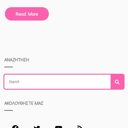
Read More
ΑΝΑΖΗΤΗΣΗ
Search
Sea
for:
ΑΚΟΛΟΥΘΗΣΤΕ ΜΑΣ