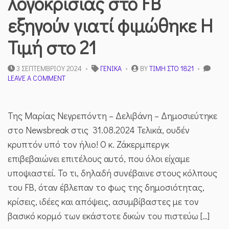
λογοκρισίας στο FB
εξηγούν γιατί φιμώθηκε Η
Τιμή στο 21
3 ΣΕΠΤΕΜΒΡΊΟΥ 2024
ΓΕΝΙΚΆ
BY
ΤΙΜΉ ΣΤΟ 1821
ON
LEAVE A COMMENT
ΟΙ
ΕΚΜΥΣΤΗΡΕΎΣΕΙΣ
ΠΕΡΊ
Της Μαρίας Νεγρεπόντη – Δελιβάνη – Δημοσιεύτηκε
ΛΟΓΟΚΡΙΣΊΑΣ
ΣΤΟ
στο Newsbreak στις 31.08.2024 Τελικά, ουδέν
FB
κρυπτόν υπό τον ήλιο! Ο κ. Ζάκερμπεργκ
ΕΞΗΓΟΎΝ
ΓΙΑΤΊ
επιβεβαιώνει επιτέλους αυτό, που όλοι είχαμε
ΦΙΜΏΘΗΚΕ
υποψιαστεί. Το τι, δηλαδή συνέβαινε στους κόλπους
Η
ΤΙΜΉ
του FB, όταν έβλεπαν το φως της δημοσιότητας,
ΣΤΟ
κρίσεις, ιδέες και απόψεις, ασυμβίβαστες με τον
21
βασικό κορμό των εκάστοτε δικών του πιστεύω […]