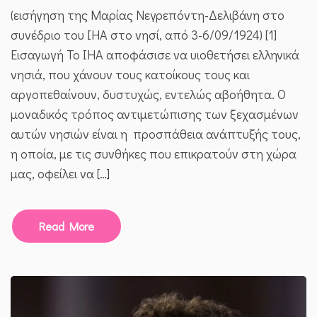
ΣΤΗΝ
(εισήγηση της Μαρίας Νεγρεπόντη-Δελιβάνη στο
ΨΕΡΙΜΟ
(ΚΑΙ
συνέδριο του ΙΗΑ στο νησί, από 3-6/09/1924) [1]
ΌΧΙ
Εισαγωγή Το ΙΗΑ αποφάσισε να υιοθετήσει ελληνικά
ΜΟΝΟ)
νησιά, που χάνουν τους κατοίκους τους και
αργοπεθαίνουν, δυστυχώς, εντελώς αβοήθητα. Ο
μοναδικός τρόπος αντιμετώπισης των ξεχασμένων
αυτών νησιών είναι η προσπάθεια ανάπτυξής τους,
η οποία, με τις συνθήκες που επικρατούν στη χώρα
μας, οφείλει να […]
Read More