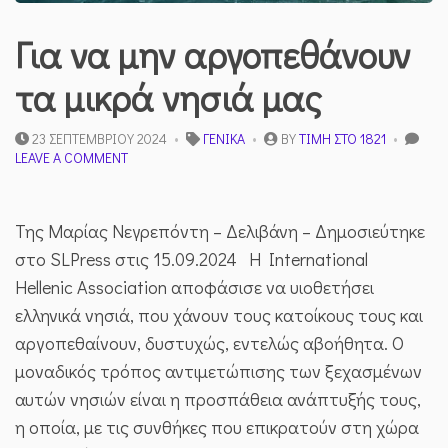
Για να μην αργοπεθάνουν
τα μικρά νησιά μας
23 ΣΕΠΤΕΜΒΡΊΟΥ 2024
ΓΕΝΙΚΆ
BY
ΤΙΜΉ ΣΤΟ 1821
ON
LEAVE A COMMENT
ΓΙΑ
ΝΑ
ΜΗΝ
Της Μαρίας Νεγρεπόντη – Δελιβάνη – Δημοσιεύτηκε
ΑΡΓΟΠΕΘΆΝΟΥΝ
ΤΑ
στο SLPress στις 15.09.2024 H International
ΜΙΚΡΆ
Hellenic Association αποφάσισε να υιοθετήσει
ΝΗΣΙΆ
ΜΑΣ
ελληνικά νησιά, που χάνουν τους κατοίκους τους και
αργοπεθαίνουν, δυστυχώς, εντελώς αβοήθητα. Ο
μοναδικός τρόπος αντιμετώπισης των ξεχασμένων
αυτών νησιών είναι η προσπάθεια ανάπτυξής τους,
η οποία, με τις συνθήκες που επικρατούν στη χώρα