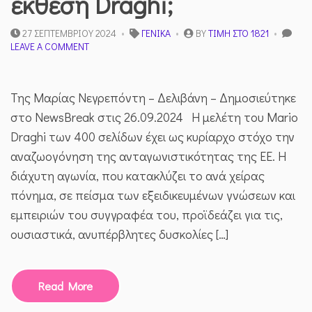
έκθεση Draghi;
27 ΣΕΠΤΕΜΒΡΊΟΥ 2024
ΓΕΝΙΚΆ
BY
ΤΙΜΉ ΣΤΟ 1821
ON
LEAVE A COMMENT
ΣΩΤΗΡΊΑ
Ή Κ
ΑΤΑΣΤΡΟΦΉ Η
Της Μαρίας Νεγρεπόντη – Δελιβάνη – Δημοσιεύτηκε
Έ
ΚΘΕΣΗ D
στο NewsBreak στις 26.09.2024 Η μελέτη του Mario
RAGHI;
Draghi των 400 σελίδων έχει ως κυρίαρχο στόχο την
αναζωογόνηση της ανταγωνιστικότητας της ΕΕ. Η
διάχυτη αγωνία, που κατακλύζει το ανά χείρας
πόνημα, σε πείσμα των εξειδικευμένων γνώσεων και
εμπειριών του συγγραφέα του, προϊδεάζει για τις,
ουσιαστικά, ανυπέρβλητες δυσκολίες […]
Read More