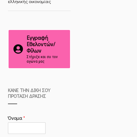
ελληνικής οικονομίας
Εγγραφή
Εθελοντών/
Φίλων
Στήριξε και συ τον
αγώνα μας
ΚΆΝΕ ΤΗΝ ΔΙΚΉ ΣΟΥ
ΠΡΌΤΑΣΗ ΔΡΆΣΗΣ
Όνομα
*