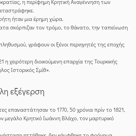
οκρατίας, η περίφημη Κρητική Αναγέννηση των
καταστράφηκε.
Κρήτη ήταν μια έρημη χώρα.
ατα σκόρπιζαν τον τρόμο, το θάνατο, την ταπείνωση
 πληθυσμού, γράφουν οι ξένοι περιηγητές της εποχής
1 η χειρότερη διοικούμενη επαρχία της Τουρκικής
λος Ιστορικός Σμίθ».
λη εξέγερση
τες επαναστάτησαν το 1770, 50 χρόνια πρίν το 1821,
ν μεγάλο Κρητικό Ιωάννη Βλάχο, τον μαρτυρικό
πανάσταση ηττήθηκε, δεν κάμφθηκε το φρόνημα.