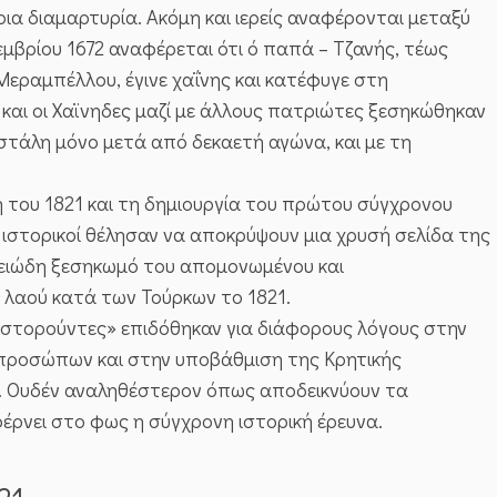
ρια διαμαρτυρία. Ακόμη και ιερείς αναφέρονται μεταξύ
εμβρίου 1672 αναφέρεται ότι ό παπά – Τζανής, τέως
εραμπέλλου, έγινε χαΐνης και κατέφυγε στη
 και οι Χαϊνηδες μαζί με άλλους πατριώτες ξεσηκώθηκαν
στάλη μόνο μετά από δεκαετή αγώνα, και με τη
του 1821 και τη δημιουργία του πρώτου σύγχρονου
ι ιστορικοί θέλησαν να αποκρύψουν μια χρυσή σελίδα της
αλειώδη ξεσηκωμό του απομονωμένου και
 λαού κατά των Τούρκων το 1821.
 «ιστορούντες» επιδόθηκαν για διάφορους λόγους στην
προσώπων και στην υποβάθμιση της Κρητικής
. Ουδέν αναληθέστερον όπως αποδεικνύουν τα
έρνει στο φως η σύγχρονη ιστορική έρευνα.