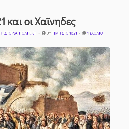
1 και οι Χαϊνηδες
ΣΤΟ
Η
,
ΙΣΤΟΡΊΑ
,
ΠΟΛΙΤΙΚΉ
BY
ΤΙΜΉ ΣΤΟ 1821
1 ΣΧΌΛΙΟ
Η
ΚΡΉΤΗ
ΤΟ
1821
ΚΑΙ
ΟΙ
ΧΑΪΝΗΔΕΣ