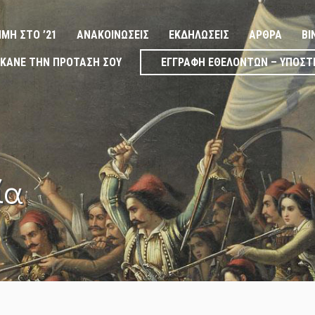
ΙΜΉ ΣΤΟ ’21
ΑΝΑΚΟΙΝΏΣΕΙΣ
ΕΚΔΗΛΏΣΕΙΣ
ΆΡΘΡΑ
ΒΊ
ΚΆΝΕ ΤΗΝ ΠΡΌΤΑΣΉ ΣΟΥ
ΕΓΓΡΑΦΉ ΕΘΕΛΟΝΤΏΝ – ΥΠΟΣΤ
ία