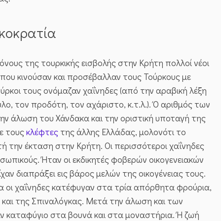
ρκοκρατία
νους της τουρκικής εισβολής στην Κρήτη πολλοί νέοι
που κινούσαν και προσέβαλλαν τους Τούρκους με
ούρκοι τους ονόμαζαν χαΐνηδες (από την αραβική λέξη
υλο, τον προδότη, τον αχάριστο, κ.τ.λ.). Ό αριθμός των
ην άλωση του Χάνδακα και την οριστική υποταγή της
με τους
κλέφτες
της άλλης Ελλάδας, μολονότι το
ή την έκταση στην Κρήτη. Οι περισσότεροι χαΐνηδες
σωπικούς. Ήταν οι εκδικητές φοβερών οικογενειακών
ίχαν διαπράξει εις βάρος μελών της οικογένειας τους.
 οι χαΐνηδες κατέφυγαν στα τρία απόρθητα φρούρια,
 και της Σπιναλόγκας. Μετά την άλωση και των
αν καταφύγιο στα βουνά και στα μοναστήρια. Ή ζωή