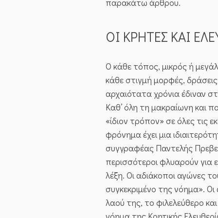
παρακάτω άρθρου.
ΟΙ ΚΡΗΤΕΣ ΚΑΙ ΕΛ
Ο κάθε τόπος, μικρός ή μεγά
κάθε στιγμή μορφές, δράσεις
αρχαιότατα χρόνια έδιναν στ
Καθ’ όλη τη μακραίωνη και πο
«ίδιον τρόπον» σε όλες τις ε
φρόνημα έχει μια ιδιαιτερότη
συγγραφέας Παντελής Πρεβελ
περισσότεροι φλυαρούν για ελ
λέξη. Οι αδιάκοποι αγώνες τ
συγκεκριμένο της νόημα». Οι
λαού της, το φιλελεύθερο κα
νόημα της Κρητικής Ελευθερί