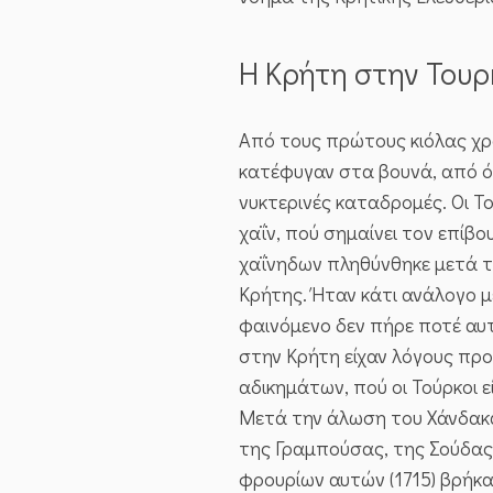
Η Κρήτη στην Του
Από τους πρώτους κιόλας χρό
κατέφυγαν στα βουνά, από ό
νυκτερινές καταδρομές. Οι Τ
χαΐν, πού σημαίνει τον επίβο
χαΐνηδων πληθύνθηκε μετά τ
Κρήτης. Ήταν κάτι ανάλογο 
φαινόμενο δεν πήρε ποτέ αυτ
στην Κρήτη είχαν λόγους προ
αδικημάτων, πού οι Τούρκοι ε
Μετά την άλωση του Χάνδακα
της Γραμπούσας, της Σούδας
φρουρίων αυτών (1715) βρήκ