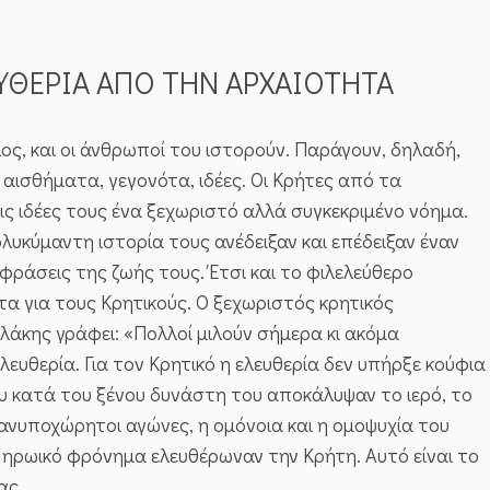
ΕΥΘΕΡΙΑ ΑΠΟ ΤΗΝ ΑΡΧΑΙΟΤΗΤΑ
λος, και οι άνθρωποί του ιστορούν. Παράγουν, δηλαδή,
 αισθήματα, γεγονότα, ιδέες. Οι Κρήτες από τα
ις ιδέες τους ένα ξεχωριστό αλλά συγκεκριμένο νόημα.
λυκύμαντη ιστορία τους ανέδειξαν και επέδειξαν έναν
κφράσεις της ζωής τους. Έτσι και το φιλελεύθερο
τα για τους Κρητικούς. Ο ξεχωριστός κρητικός
άκης γράφει: «Πολλοί μιλούν σήμερα κι ακόμα
ευθερία. Για τον Κρητικό η ελευθερία δεν υπήρξε κούφια
ου κατά του ξένου δυνάστη του αποκάλυψαν το ιερό, το
 ανυποχώρητοι αγώνες, η ομόνοια και η ομοψυχία του
ι ηρωικό φρόνημα ελευθέρωναν την Κρήτη. Αυτό είναι το
ας.