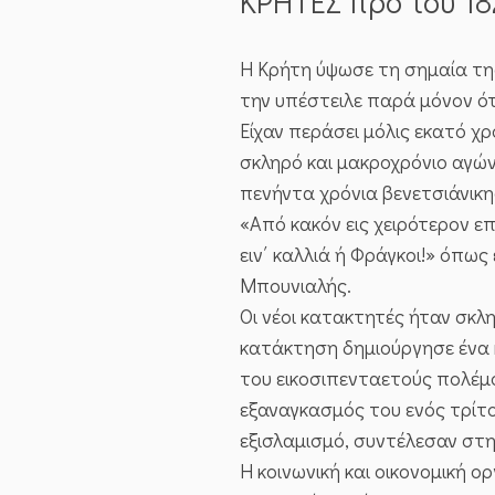
ΚΡΗΤΕΣ προ του 18
Η Κρήτη ύψωσε τη σημαία της
την υπέστειλε παρά μόνον ότ
Είχαν περάσει μόλις εκατό χ
σκληρό και μακροχρόνιο αγώ
πενήντα χρόνια βενετσιάνικη
«Από κακόν εις χειρότερον επ
ειν΄ καλλιά ή Φράγκοι!» όπω
Μπουνιαλής.
Οι νέοι κατακτητές ήταν σκλ
κατάκτηση δημιούργησε ένα κ
του εικοσιπενταετούς πολέμο
εξαναγκασμός του ενός τρίτ
εξισλαμισμό, συντέλεσαν στη
Η κοινωνική και οικονομική 