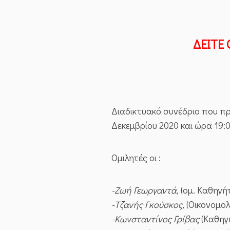
ΔΕΙΤΕ 
Διαδικτυακό συνέδριο που π
Δεκεμβρίου 2020 και ώρα 19:
Ομιλητές οι :
-Ζωή‌ ‌Γεωργαντά
,‌ (‌ομ.‌ ‌Καθηγ
-Τζανής Γκούσκος
, (Οικονομο
-Κωνσταντίνος Γρίβας
‌(Καθηγη