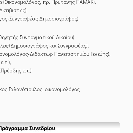
α
(Οικονομολόγος, πρ. Πρύτανης ΠΑΜΑΚ),
Ακτιβιστής),
όγος-Συγγραφέας Δημοσιογράφος),
 ‌Καθηγητής‌ ‌Συνταγματικού‌ ‌Δικαίου)
λος
(Δημοσιογράφος και Συγγραφέας),
ονομολόγος-Διδάκτωρ‌ ‌Πανεπιστημίου‌ ‌Γενεύης),
‌ε.τ.),
‌ ‌(Πρέσβ‌η‌ς‌ ‌ε.τ.)
ίκος Γαλανόπουλος, οικονομολόγος