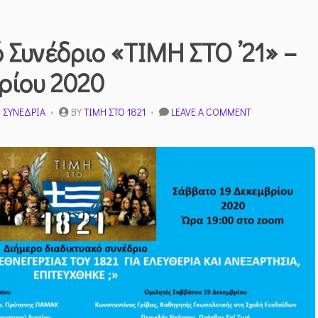
 Συνέδριο «ΤΙΜΗ ΣΤΟ ’21» –
ρίου 2020
ON
,
ΣΥΝΈΔΡΙΑ
BY
ΤΙΜΉ ΣΤΟ 1821
LEAVE A COMMENT
1Ο
ΔΙΑΔΙΚΤΥΑΚΌ
ΣΥΝΈΔΡΙΟ
«ΤΙΜΗ
ΣΤΟ
’21»
–
18
&
19
ΔΕΚΕΜΒΡΊΟΥ
2020