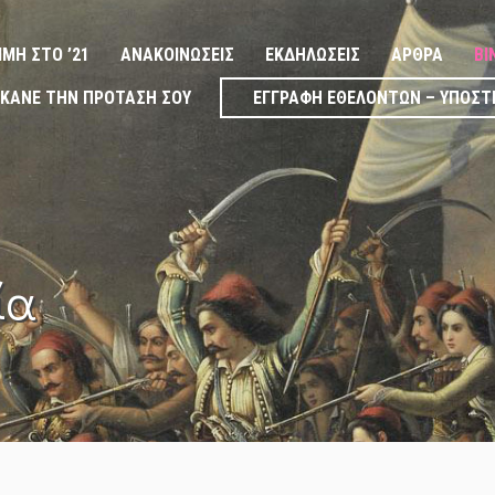
ΙΜΉ ΣΤΟ ’21
ΑΝΑΚΟΙΝΏΣΕΙΣ
ΕΚΔΗΛΏΣΕΙΣ
ΆΡΘΡΑ
ΒΊ
ΚΆΝΕ ΤΗΝ ΠΡΌΤΑΣΉ ΣΟΥ
ΕΓΓΡΑΦΉ ΕΘΕΛΟΝΤΏΝ – ΥΠΟΣΤ
ία