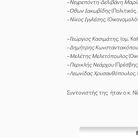
–
Νεγρεπόντη-Δελιβάνη Μαρί
–
Όθων Ιακωβίδης
(Πολιτικός 
–
Νίκος‌‌ Ιγγλέσης,‌
‌(Οικονομολ
–
Γεώργιος‌ ‌Κασιμάτης
,‌ ‌(ομ.‌
–
Δημήτρης Κωνσταντακόπου
–
Μελέτης Μελετόπουλος
(Οικ
–
Περικλής Νεάρχου
(Πρέσβ‌η‌ς‌ 
–
Λεωνίδας‌ ‌Χρυσανθόπουλος
,
Συντονιστής της ήταν ο κ. Ν