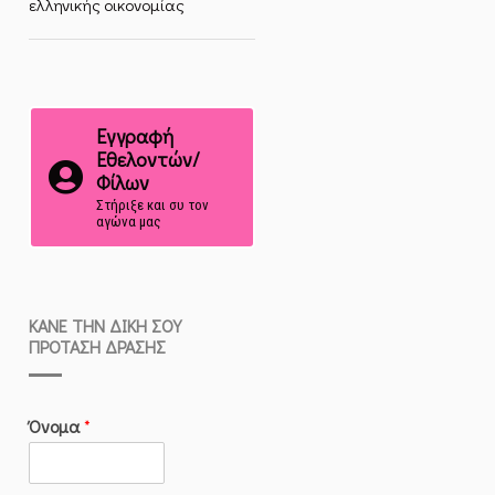
ελληνικής οικονομίας
Εγγραφή
Εθελοντών/
Φίλων
Στήριξε και συ τον
αγώνα μας
ΚΆΝΕ ΤΗΝ ΔΙΚΉ ΣΟΥ
ΠΡΌΤΑΣΗ ΔΡΆΣΗΣ
Όνομα
*