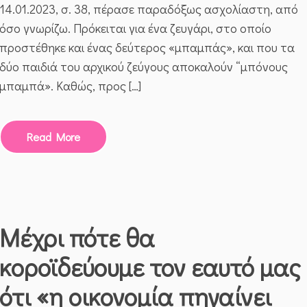
14.01.2023, σ. 38, πέρασε παραδόξως ασχολίαστη, από
ΕΠΊ
ΤΆΠΗΤΟΣ
όσο γνωρίζω. Πρόκειται για ένα ζευγάρι, στο οποίο
Η
προστέθηκε και ένας δεύτερος «μπαμπάς», και που τα
ΑΠΎΘΜΕΝΗ
ΥΠΟΤΈΛΕΙΆ
δύο παιδιά του αρχικού ζεύγους αποκαλούν “μπόνους
ΜΑΣ
μπαμπά». Καθώς, προς […]
Read More
Μέχρι πότε θα
κοροϊδεύουμε τον εαυτό μας
ότι «η οικονομία πηγαίνει