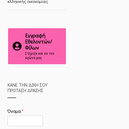
ελληνικής οικονομίας
Εγγραφή
Εθελοντών/
Φίλων
Στήριξε και συ τον
αγώνα μας
ΚΆΝΕ ΤΗΝ ΔΙΚΉ ΣΟΥ
ΠΡΌΤΑΣΗ ΔΡΆΣΗΣ
Όνομα
*