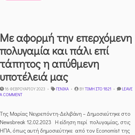
ΑΠΟΦΕΥΧΘΕΊ,
ΟΙ
ΚΊΝΔΥΝΟΙ
ΠΟΥ
ΕΛΛΟΧΕΎΟΥΝ
Με αφορμή την επερχόμενη
–
Γ.ΜΠΑΛΤΖΏΗΣ
πολυγαμία και πάλι επί
τάπητος η απύθμενη
υποτέλειά μας
16 ΦΕΒΡΟΥΑΡΊΟΥ 2023
ΓΕΝΙΚΆ
BY
ΤΙΜΉ ΣΤΟ 1821
LEAVE
ON
A COMMENT
ΜΕ
ΑΦΟΡΜΉ
ΤΗΝ
Της Μαρίας Νεγρεπόντη-Δελιβάνη – Δημοσιεύτηκε στο
ΕΠΕΡΧΌΜΕΝΗ
Newsbreak 12.02.2023 Η είδηση περί πολυγαμίας, στις
ΠΟΛΥΓΑΜΊΑ
ΚΑΙ
ΗΠΑ, όπως αυτή δημοσιεύτηκε από τον Economist της
ΠΆΛΙ