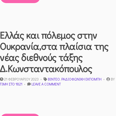
–
ΛΕΩΝΊΔΑΣ
ΧΡΥΣΑΝΘΌΠΟΥΛΟΣ
Ελλάς και πόλεμος στην
Ουκρανία,στα πλαίσια της
νέας διεθνούς τάξης
Δ.Κωνσταντακόπουλος
21 ΦΕΒΡΟΥΑΡΊΟΥ 2023
ΒΊΝΤΕΟ
,
ΡΑΔΙΟΦΩΝΙΚΉ ΕΚΠΟΜΠΉ
BY
ON
ΤΙΜΉ ΣΤΟ 1821
LEAVE A COMMENT
ΕΛΛΆΣ
ΚΑΙ
ΠΌΛΕΜΟΣ
ΣΤΗΝ
ΟΥΚΡΑΝΊΑ,ΣΤΑ
ΠΛΑΊΣΙΑ