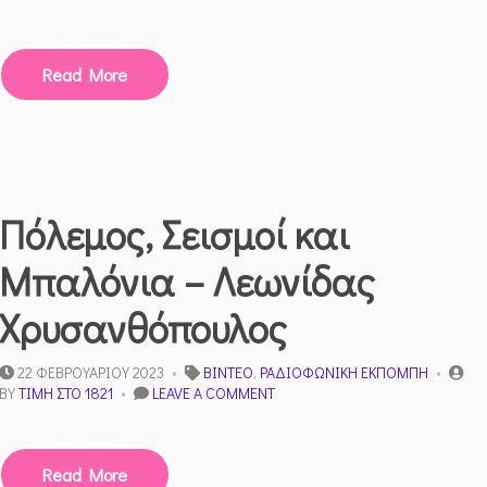
ΠΡΎΤΑΝΗΣ
ΜΑΡΊΑ
ΝΕΓΡΕΠΌΝΤΗ-
Read More
ΔΕΛΙΒΆΝΗ.
«ΤΟ
ΙΣΤΟΡΙΚΌ
ΔΗΜΟΚΡΊΤΕΙΟΥ
ΠΑΝΕΠΙΣΤΗΜΊΟΥ»
ΣΥΝΤΟΝΙΣΤΉΣ
Δ.ΒΌΓΓΟΛΗΣ
Πόλεμος, Σεισμοί και
Μπαλόνια – Λεωνίδας
Χρυσανθόπουλος
22 ΦΕΒΡΟΥΑΡΊΟΥ 2023
ΒΊΝΤΕΟ
,
ΡΑΔΙΟΦΩΝΙΚΉ ΕΚΠΟΜΠΉ
ON
BY
ΤΙΜΉ ΣΤΟ 1821
LEAVE A COMMENT
ΠΌΛΕΜΟΣ,
ΣΕΙΣΜΟΊ
ΚΑΙ
Read More
ΜΠΑΛΌΝΙΑ