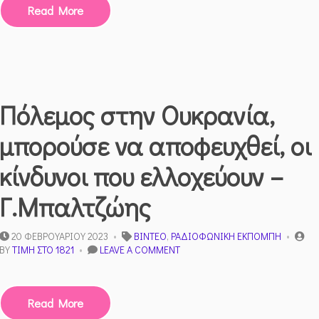
ΤΗΣ
Read More
ΝΈΑΣ
ΔΙΕΘΝΟΎΣ
ΤΆΞΗΣ
Δ.ΚΩΝΣΤΑΝΤΑΚΌΠΟΥΛΟΣ
Πόλεμος στην Ουκρανία,
μπορούσε να αποφευχθεί, οι
κίνδυνοι που ελλοχεύουν –
Γ.Μπαλτζώης
20 ΦΕΒΡΟΥΑΡΊΟΥ 2023
ΒΊΝΤΕΟ
,
ΡΑΔΙΟΦΩΝΙΚΉ ΕΚΠΟΜΠΉ
ON
BY
ΤΙΜΉ ΣΤΟ 1821
LEAVE A COMMENT
ΠΌΛΕΜΟΣ
ΣΤΗΝ
ΟΥΚΡΑΝΊΑ,
Read More
ΜΠΟΡΟΎΣΕ
ΝΑ