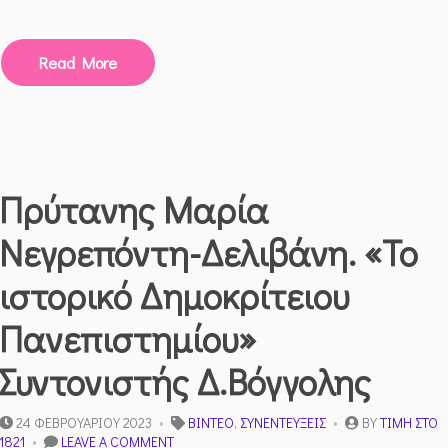
Read More
Πρύτανης Μαρία
Νεγρεπόντη-Δελιβάνη. «Το
ιστορικό Δημοκρίτειου
Πανεπιστημίου»
Συντονιστής Δ.Βόγγολης
24 ΦΕΒΡΟΥΑΡΊΟΥ 2023
ΒΊΝΤΕΟ
,
ΣΥΝΕΝΤΕΎΞΕΙΣ
BY
ΤΙΜΉ ΣΤΟ
ON
1821
LEAVE A COMMENT