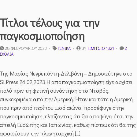
Τίτλοι τέλους για την
παγκοσμιοποίηση
28 ΦΕΒΡΟΥΑΡΊΟΥ 2023
ΓΕΝΙΚΆ
BY
ΤΙΜΉ ΣΤΟ 1821
2
ΣΤΟ
ΣΧΌΛΙΑ
ΤΊΤΛΟΙ
ΤΈΛΟΥΣ
ΓΙΑ
Της Μαρίας Νεγρεπόντη-Δελιβάνη – Δημοσιεύτηκε στο
ΤΗΝ
SLPress 24.02.2023 Η αποπαγκοσμιοποίηση είχε αρχίσει
ΠΑΓΚΟΣΜΙΟΠΟΊΗΣΗ
πολύ πριν τη φετινή συνάντηση στο Νταβός,
συγκεκριμένα από την Αμερική. Ήταν και τότε η Αμερική
που πριν από περίπου μισό αιώνα, προσέφυγε στην
παγκοσμιοποίηση, ελπίζοντας ότι θα αποφύγει έτσι την
απειλή Ευρώπης και Ιαπωνίας, καθώς πίστευε ότι θα της
αφαιρέσουν την πλανηταρχική […]