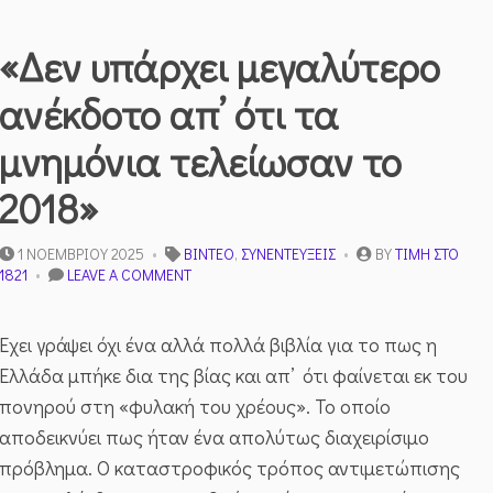
«Δεν υπάρχει μεγαλύτερο
ανέκδοτο απ’ ότι τα
μνημόνια τελείωσαν το
2018»
1 ΝΟΕΜΒΡΊΟΥ 2025
ΒΊΝΤΕΟ
,
ΣΥΝΕΝΤΕΎΞΕΙΣ
BY
ΤΙΜΉ ΣΤΟ
ON
1821
LEAVE A COMMENT
«ΔΕΝ
ΥΠΆΡΧΕΙ
ΜΕΓΑΛΎΤΕΡΟ
Έχει γράψει όχι ένα αλλά πολλά βιβλία για το πως η
ΑΝΈΚΔΟΤΟ
Ελλάδα μπήκε δια της βίας και απ’ ότι φαίνεται εκ του
ΑΠ’
ΌΤΙ
πονηρού στη «φυλακή του χρέους». Το οποίο
ΤΑ
αποδεικνύει πως ήταν ένα απολύτως διαχειρίσιμο
ΜΝΗΜΌΝΙΑ
ΤΕΛΕΊΩΣΑΝ
πρόβλημα. Ο καταστροφικός τρόπος αντιμετώπισης
ΤΟ