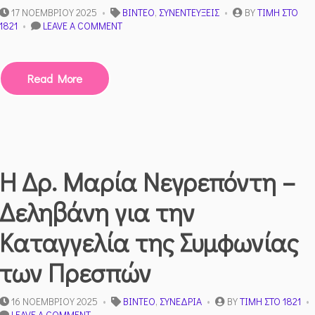
17 ΝΟΕΜΒΡΊΟΥ 2025
ΒΊΝΤΕΟ
,
ΣΥΝΕΝΤΕΎΞΕΙΣ
BY
ΤΙΜΉ ΣΤΟ
ON
1821
LEAVE A COMMENT
Ἡ
ΔΌΛΙΑ
ΟἸΚΟΝΟΜΙΚῊ
Read More
ὙΠΟΔΟΎΛΩΣΗ
ΤΗ͂Σ
ἙΛΛΆΔΟΣ
&
Ἡ
ἈΝΆΓΚΗ
ἈΝΑΤΡΟΠΗ͂Σ
Η Δρ. Μαρία Νεγρεπόντη –
ΤΗΣ
Δεληβάνη για την
Καταγγελία της Συμφωνίας
των Πρεσπών
16 ΝΟΕΜΒΡΊΟΥ 2025
ΒΊΝΤΕΟ
,
ΣΥΝΈΔΡΙΑ
BY
ΤΙΜΉ ΣΤΟ 1821
ON
LEAVE A COMMENT