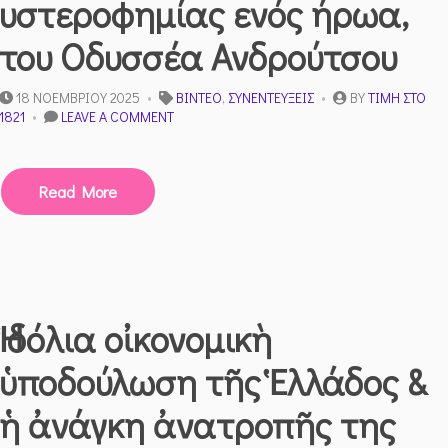
υστεροφημίας ενός ήρωα,
του Οδυσσέα Ανδρούτσου
18 ΝΟΕΜΒΡΊΟΥ 2025
ΒΊΝΤΕΟ
,
ΣΥΝΕΝΤΕΎΞΕΙΣ
BY
ΤΙΜΉ ΣΤΟ
ON
1821
LEAVE A COMMENT
ΈΝΑ
ΣΥΝΈΔΡΙΟ
ΑΠΟΚΑΤΆΣΤΑΣΗΣ
Read More
ΤΗΣ
ΥΣΤΕΡΟΦΗΜΊΑΣ
ΕΝΌΣ
ΉΡΩΑ,
ΤΟΥ
ΟΔΥΣΣΈΑ
ΑΝΔΡΟΎΤΣΟΥ
Ἡ δόλια οἰκονομικὴ
ὑποδούλωση τῆς Ἑλλάδος &
ἡ ἀνάγκη ἀνατροπῆς της