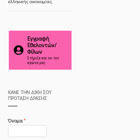
ελληνικής οικονομίας
Εγγραφή
Εθελοντών/
Φίλων
Στήριξε και συ τον
αγώνα μας
ΚΆΝΕ ΤΗΝ ΔΙΚΉ ΣΟΥ
ΠΡΌΤΑΣΗ ΔΡΆΣΗΣ
Όνομα
*