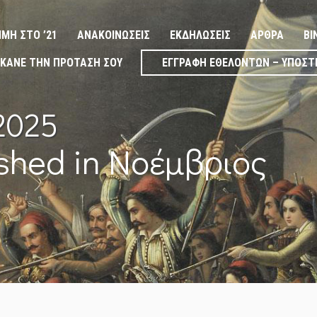
ΙΜΉ ΣΤΟ ’21
ΑΝΑΚΟΙΝΏΣΕΙΣ
ΕΚΔΗΛΏΣΕΙΣ
ΆΡΘΡΑ
ΒΊ
ΚΆΝΕ ΤΗΝ ΠΡΌΤΑΣΉ ΣΟΥ
ΕΓΓΡΑΦΉ ΕΘΕΛΟΝΤΏΝ – ΥΠΟΣΤ
2025
ished in Νοέμβριος