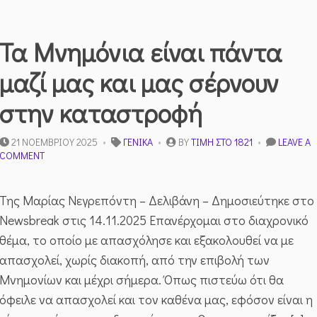
Τα Μνημόνια είναι πάντα
μαζί μας και μας σέρνουν
στην καταστροφή
21 ΝΟΕΜΒΡΊΟΥ 2025
ΓΕΝΙΚΆ
BY
ΤΙΜΉ ΣΤΟ 1821
LEAVE A
ON
COMMENT
ΤΑ
ΜΝΗΜΌΝΙΑ
ΕΊΝΑΙ
Της Μαρίας Νεγρεπόντη – Δελιβάνη – Δημοσιεύτηκε στο
ΠΆΝΤΑ
Newsbreak στις 14.11.2025 Επανέρχομαι στο διαχρονικό
ΜΑΖΊ
ΜΑΣ
θέμα, το οποίο με απασχόλησε και εξακολουθεί να με
ΚΑΙ
απασχολεί, χωρίς διακοπή, από την επιβολή των
ΜΑΣ
ΣΈΡΝΟΥΝ
Μνημονίων και μέχρι σήμερα. Όπως πιστεύω ότι θα
ΣΤΗΝ
όφειλε να απασχολεί και τον καθένα μας, εφόσον είναι η
ΚΑΤΑΣΤΡΟΦΉ