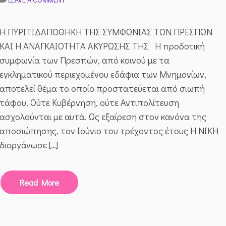
Η
ΔΡ.
ΜΑΡΊΑ
Η ΠΥΡΙΤΙΔΑΠΟΘΗΚΗ ΤΗΣ ΣΥΜΦΩΝΙΑΣ ΤΩΝ ΠΡΕΣΠΩΝ
ΝΕΓΡΕΠΌΝΤΗ
ΚΑΙ Η ΑΝΑΓΚΑΙΟΤΗΤΑ ΑΚΥΡΩΣΗΣ ΤΗΣ Η προδοτική
–
ΔΕΛΗΒΆΝΗ
συμφωνία των Πρεσπών, από κοινού με τα
ΓΙΑ
εγκληματικού περιεχομένου εδάφια των Μνημονίων,
ΤΗΝ
ΚΑΤΑΓΓΕΛΊΑ
αποτελεί θέμα το οποίο προστατεύεται από σιωπή
ΤΗΣ
τάφου. Ούτε Κυβέρνηση, ούτε Αντιπολίτευση
ΣΥΜΦΩΝΊΑΣ
ΤΩΝ
ασχολούνται με αυτά. Ως εξαίρεση στον κανόνα της
ΠΡΕΣΠΏΝ
αποσιώπησης, τον Ιούνιο του τρέχοντος έτους Η ΝΙΚΗ
διοργάνωσε […]
Read More