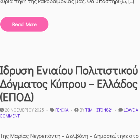
κύρια πηγή της κακοδαιμονίας μας. Θα υποστηρίξω, […]
Read More
Ίδρυση Ενιαίου Πολιτιστικού
Δόγματος Κύπρου – Ελλάδος
(ΕΠΟΔ)
20 ΝΟΕΜΒΡΊΟΥ 2025
ΓΕΝΙΚΆ
BY
ΤΙΜΉ ΣΤΟ 1821
LEAVE A
ON
COMMENT
ΊΔΡΥΣΗ
ΕΝΙΑΊΟΥ
ΠΟΛΙΤΙΣΤΙΚΟΎ
Της Μαρίας Νεγρεπόντη – Δελιβάνη – Δημοσιεύτηκε στο
ΔΌΓΜΑΤΟΣ