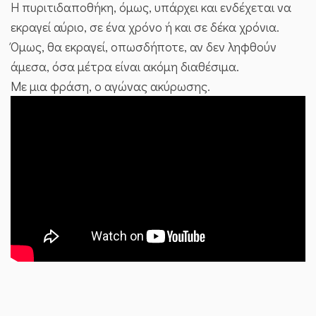
Η πυριτιδαποθήκη, όμως, υπάρχει και ενδέχεται να
εκραγεί αύριο, σε ένα χρόνο ή και σε δέκα χρόνια.
Όμως, θα εκραγεί, οπωσδήποτε, αν δεν ληφθούν
άμεσα, όσα μέτρα είναι ακόμη διαθέσιμα.
Με μια φράση, ο αγώνας ακύρωσης.