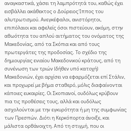
αναγκαστικά, χάσει τη λαμπρότητά του, καθώς έχει
εισβάλλει ακάθεκτος ο Δούρειος Ίππος του
αλυτρωτισμού. Ανεγκέφαλοι, ανιστόρητοι,
επιπόλαιοι και αφελείς όσοι πιστεύουν, ακόμη, στην
αθωότητα του απλού αιτήματος του ονόματος της
Μακεδονίας, από τα Σκόπια και από τους
πρωτεργάτες της προδοσίας. Το σχέδιο της
δημιουργίας ενιαίου Μακεδονικού κράτους, από τη
συνένωση των τριών (δήθεν υπό κατοχή)
Μακεδονιών, έχει αρχίσει να εφαρμόζεται επί Στάλιν,
και προχωρεί με βήμα σταθερό, μόλις διαφαίνονται
κάποιες ευκαιρίες. Οι Σκοπιανοί, ουδόλως κρύβουν
πια τις προθέσεις τους, αλλά και ουδόλως
ασχολούνται με την εγκυρότητα ή μη της συμφωνίας
των Πρεσπών. Διότι η Κερκόπορτα άνοιξε, και
μάλιστα ορθάνοιχτη. Από τη στιγμή, που οι