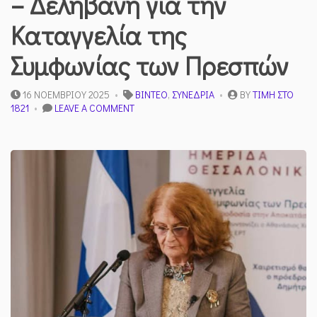
– Δεληβάνη για την
Καταγγελία της
Συμφωνίας των Πρεσπών
16 ΝΟΕΜΒΡΊΟΥ 2025
ΒΊΝΤΕΟ
,
ΣΥΝΈΔΡΙΑ
BY
ΤΙΜΉ ΣΤΟ
ON
1821
LEAVE A COMMENT
Η
ΔΡ.
ΜΑΡΊΑ
ΝΕΓΡΕΠΌΝΤΗ
–
ΔΕΛΗΒΆΝΗ
ΓΙΑ
ΤΗΝ
ΚΑΤΑΓΓΕΛΊΑ
ΤΗΣ
ΣΥΜΦΩΝΊΑΣ
ΤΩΝ
ΠΡΕΣΠΏΝ