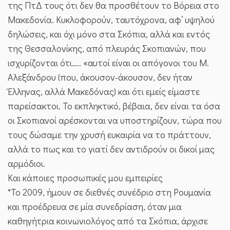
της ΠτΔ τους ότι δεν θα προσθέτουν το Βόρεια στο
Μακεδονία. Κυκλοφορούν, ταυτόχρονα, αφ’ υψηλού
δηλώσεις, και όχι μόνο στα Σκόπια, αλλά και εντός
της Θεσσαλονίκης, από πλευράς Σκοπιανών, που
ισχυρίζονται ότι….. «αυτοί είναι οι απόγονοι του Μ.
Αλεξάνδρου (που, άκουσον-άκουσον, δεν ήταν
Έλληνας, αλλά Μακεδόνας) και ότι εμείς είμαστε
παρείσακτοι. Το εκπληκτικό, βέβαια, δεν είναι τα όσα
οι Σκοπιανοί αρέσκονται να υποστηρίζουν, τώρα που
τους δώσαμε την χρυσή ευκαιρία να το πράττουν,
αλλά το πως και το γιατί δεν αντιδρούν οι δικοί μας
αρμόδιοι.
Και κάποιες προσωπικές μου εμπειρίες
*Το 2009, ήμουν σε διεθνές συνέδριο στη Ρουμανία
και προέδρευα σε μία συνεδρίαση, όταν μια
καθηγήτρια κοινωνιολόγος από τα Σκόπια, άρχισε