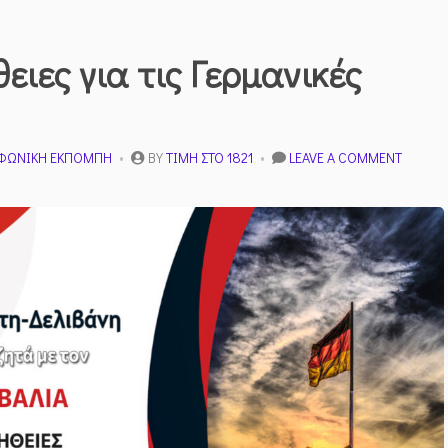
ιες για τις Γερμανικές
ON
ΦΩΝΙΚΉ ΕΚΠΟΜΠΉ
BY
ΤΙΜΉ ΣΤΟ 1821
LEAVE A COMMENT
ΆΓΝΩΣΤ
ΑΛΉΘΕΙ
ΓΙΑ
ΤΙΣ
ΓΕΡΜΑΝ
ΑΠΟΖΗ