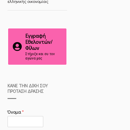
ελληνικής οικονομίας
Εγγραφή
Εθελοντών/
Φίλων
Στήριξε και συ τον
αγώνα μας
ΚΆΝΕ ΤΗΝ ΔΙΚΉ ΣΟΥ
ΠΡΌΤΑΣΗ ΔΡΆΣΗΣ
Όνομα
*