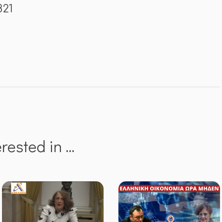
821
erested in …