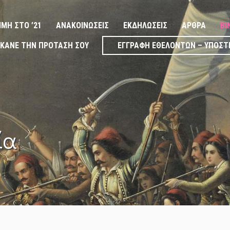
ΙΜΉ ΣΤΟ ’21
ΑΝΑΚΟΙΝΏΣΕΙΣ
ΕΚΔΗΛΏΣΕΙΣ
ΆΡΘΡΑ
ΒΊ
ΚΆΝΕ ΤΗΝ ΠΡΌΤΑΣΉ ΣΟΥ
ΕΓΓΡΑΦΉ ΕΘΕΛΟΝΤΏΝ – ΥΠΟΣΤ
ία