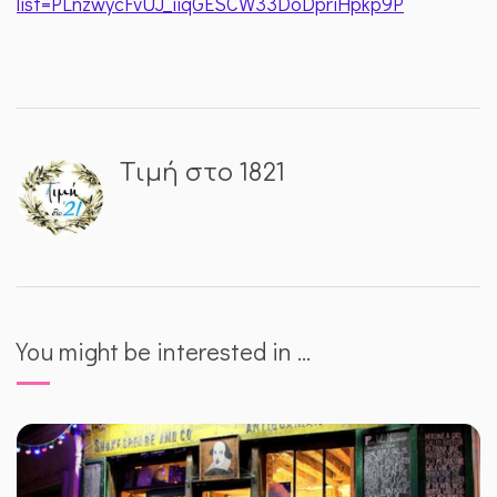
list=PLnzwycFvUJ_iiqGESCW33DoDpriHpkp9P
Τιμή στο 1821
You might be interested in …