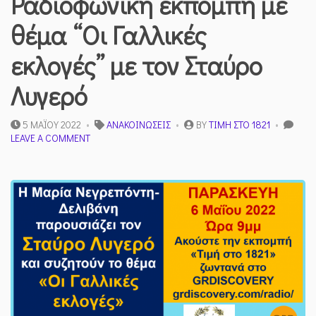
Ραδιοφωνική εκπομπή με
θέμα “Οι Γαλλικές
εκλογές” με τον Σταύρο
Λυγερό
5 ΜΑΪ́ΟΥ 2022
ΑΝΑΚΟΙΝΏΣΕΙΣ
BY
ΤΙΜΉ ΣΤΟ 1821
ON
LEAVE A COMMENT
AΚΟΎΣΤΕ
ΣΤΙΣ
06/05
ΤΗ
ΡΑΔΙΟΦΩΝΙΚΉ
ΕΚΠΟΜΠΉ
ΜΕ
ΘΈΜΑ
“ΟΙ
ΓΑΛΛΙΚΈΣ
ΕΚΛΟΓΈΣ”
ΜΕ
ΤΟΝ