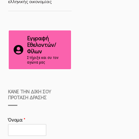
ελληνικής οικονομίας
Εγγραφή
Εθελοντών/
Φίλων
Στήριξε και συ τον
αγώνα μας
ΚΆΝΕ ΤΗΝ ΔΙΚΉ ΣΟΥ
ΠΡΌΤΑΣΗ ΔΡΆΣΗΣ
Όνομα
*