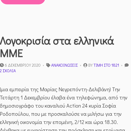
Λογοκρισία στα ελληνικά
ΜΜΕ
6 ΔΕΚΕΜΒΡΊΟΥ 2020
ΑΝΑΚΟΙΝΏΣΕΙΣ
BY
ΤΙΜΉ ΣΤΟ 1821
ΣΤΟ
2 ΣΧΌΛΙΑ
ΛΟΓΟΚΡΙΣΊΑ
ΣΤΑ
ΕΛΛΗΝΙΚΆ
(μια εμπειρία της Μαρίας Νεγρεπόντη-Δελιβάνη) Την
ΜΜΕ
Τετάρτη 1 Δεκεμβρίου έλαβα ένα τηλεφώνημα, από την
δημοσιογράφο του καναλιού Action 24 κυρία Σοφία
Ροδοπούλου, που με προσκαλούσε να μιλήσω για την
ελληνική οικονομία την επομένη, 2/12 και ώρα 18.30.
Δέχθηκα με ευχαρίστηση την πρόσκληση και ετοίμασα