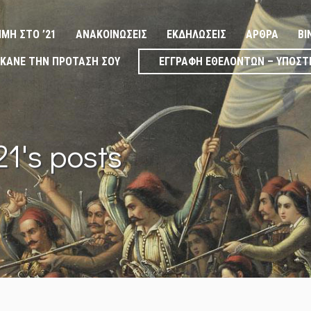
ΙΜΉ ΣΤΟ ’21
ΑΝΑΚΟΙΝΏΣΕΙΣ
ΕΚΔΗΛΏΣΕΙΣ
ΆΡΘΡΑ
ΒΊ
ΚΆΝΕ ΤΗΝ ΠΡΌΤΑΣΉ ΣΟΥ
ΕΓΓΡΑΦΉ ΕΘΕΛΟΝΤΏΝ – ΥΠΟΣΤ
21's posts