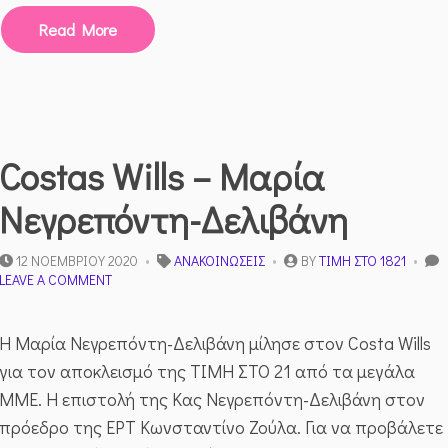
Read More
Costas Wills – Μαρία
Νεγρεπόντη-Δελιβάνη
12 ΝΟΕΜΒΡΊΟΥ 2020
ΑΝΑΚΟΙΝΏΣΕΙΣ
BY
ΤΙΜΉ ΣΤΟ 1821
ON
LEAVE A COMMENT
COSTAS
WILLS
–
Η Μαρία Νεγρεπόντη-Δελιβάνη μίλησε στον Costa Wills
ΜΑΡΊΑ
για τον αποκλεισμό της ΤΙΜΗ ΣΤΟ 21 από τα μεγάλα
ΝΕΓΡΕΠΌΝΤΗ-
ΔΕΛΙΒΆΝΗ
ΜΜΕ. Η επιστολή της Κας Νεγρεπόντη-Δελιβάνη στον
πρόεδρο της ΕΡΤ Κωνσταντίνο Ζούλα. Για να προβάλετε