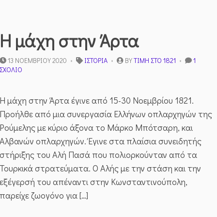
Η μάχη στην Άρτα
13 ΝΟΕΜΒΡΊΟΥ 2020
ΙΣΤΟΡΊΑ
BY
ΤΙΜΉ ΣΤΟ 1821
1
ΣΤΟ
ΣΧΌΛΙΟ
Η
ΜΆΧΗ
ΣΤΗΝ
Η μάχη στην Άρτα έγινε από 15-30 Νοεμβρίου 1821.
ΆΡΤΑ
Προήλθε από μια συνεργασία Ελλήνων οπλαρχηγών της
Ρούμελης με κύριο άξονα το Μάρκο Μπότσαρη, και
Αλβανών οπλαρχηγών. Έγινε στα πλαίσια συνειδητής
στήριξης του Αλή Πασά που πολιορκούνταν από τα
Τουρκικά στρατεύματα. Ο Αλής με την στάση και την
εξέγερσή του απέναντι στην Κωνσταντινούπολη,
παρείχε ζωογόνο για […]