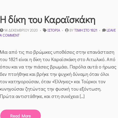
Η δίκη του Καραϊσκάκη
14 ΔΕΚΕΜΒΡΊΟΥ 2020
ΙΣΤΟΡΊΑ
BY
ΤΙΜΉ ΣΤΟ 1821
LEAVE
ON
A COMMENT
Η
ΔΊΚΗ
ΤΟΥ
Μια από τις πιο βρώμικες υποθέσεις στην επανάσταση
ΚΑΡΑΪΣΚΆΚΗ
του 1821 είναι η δίκη του Καραϊσκάκη στο Αιτωλικό. Από
όπου και να την πιάσεις βρωμάει. Παρόλα αυτά ο ήρωας
δεν πτοήθηκε και βρήκε την ψυχική δύναμη όταν όλοι
τον κατηγορούσαν, όταν «Έλληνες» και Τούρκοι τον
κυνηγούσαν ζητώντας την φυσική του εξόντωση.
Πρώτα αντιστάθηκε, και στη συνέχεια […]
Read More