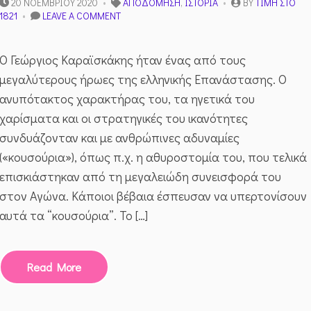
20 ΝΟΕΜΒΡΊΟΥ 2020
ΑΠΟΔΌΜΗΣΗ
,
ΙΣΤΟΡΊΑ
BY
ΤΙΜΉ ΣΤΟ
ON
1821
LEAVE A COMMENT
Η
ΖΩΉ
ΤΟΥ
Ο Γεώργιος Καραϊσκάκης ήταν ένας από τους
ΓΕΏΡΓΙΟΥ
μεγαλύτερους ήρωες της ελληνικής Επανάστασης. Ο
ΚΑΡΑΪΣΚΆΚΗ
ανυπότακτος χαρακτήρας του, τα ηγετικά του
χαρίσματα και οι στρατηγικές του ικανότητες
συνδυάζονταν και με ανθρώπινες αδυναμίες
(«κουσούρια»), όπως π.χ. η αθυροστομία του, που τελικά
επισκιάστηκαν από τη μεγαλειώδη συνεισφορά του
στον Αγώνα. Κάποιοι βέβαια έσπευσαν να υπερτονίσουν
αυτά τα “κουσούρια”. Το […]
Read More