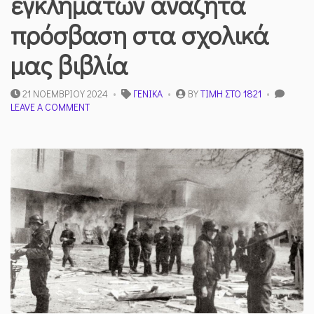
εγκλημάτων αναζητά
πρόσβαση στα σχολικά
μας βιβλία
21 ΝΟΕΜΒΡΊΟΥ 2024
ΓΕΝΙΚΆ
BY
ΤΙΜΉ ΣΤΟ 1821
ON
LEAVE A COMMENT
Η
ΛΉΘΗ
ΤΩΝ
ΝΑΖΙΣΤΙΚΏΝ
ΕΓΚΛΗΜΆΤΩΝ
ΑΝΑΖΗΤΆ
ΠΡΌΣΒΑΣΗ
ΣΤΑ
ΣΧΟΛΙΚΆ
ΜΑΣ
ΒΙΒΛΊΑ