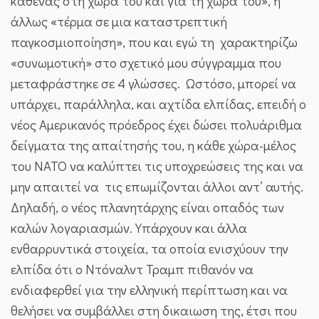
καθένας στη χώρα του και για τη χώρα του», ή
άλλως «τέρμα σε μια καταστρεπτική
παγκοσμιοποίηση», που και εγώ τη χαρακτηρίζω
«συνωμοτική» στο σχετικό μου σύγγραμμα που
μεταφράστηκε σε 4 γλώσσες. Ωστόσο, μπορεί να
υπάρχει, παράλληλα, και αχτίδα ελπίδας, επειδή ο
νέος Αμερικανός πρόεδρος έχει δώσει πολυάριθμα
δείγματα της απαίτησής του, η κάθε χώρα-μέλος
του ΝΑΤΟ να καλύπτει τις υποχρεώσεις της και να
μην απαιτεί να τις επωμίζονται άλλοι αντ’ αυτής.
Δηλαδή, ο νέος πλανητάρχης είναι οπαδός των
καλών λογαριασμών. Υπάρχουν και άλλα
ενθαρρυντικά στοιχεία, τα οποία ενισχύουν την
ελπίδα ότι ο Ντόναλντ Τραμπ πιθανόν να
ενδιαφερθεί για την ελληνική περίπτωση και να
θελήσει να συμβάλλει στη δικαιωση της, έτσι που