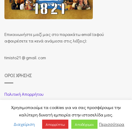
Επικοινωνήστε μαζί μας στο παρακάτω email (αφού
αφαιρέσετε τα κενά ανάμεσα στις λέξεις):
timisto21 @ gmail. com
ΌΡΟΙ ΧΡΉΣΗΣ
Πολιτική Απορρήτου
Χρησιμοποιούμε τα cookies για να σας προσφέρουμε την
καλύτερη δυνατή εμπειρία στην ιστοσελίδα μας.
timisto1821.gr - 2020 -2024 © All rights reserved -
Διαχείριση
Περισσότερα
Απορρίπτω
Αποδέχομαι
Designed by :
Anasazi-Webart