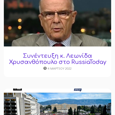
Συνέντευξη κ. Λεωνίδα
Χρυσανθόπουλο στο RussiaToday
4 ΜΑΡΤΊΟΥ 2022