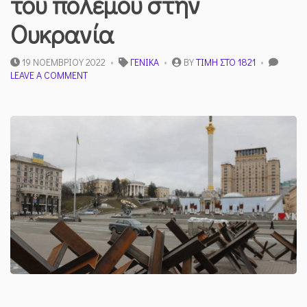
του πολέμου στην
Ουκρανία
19 ΝΟΕΜΒΡΊΟΥ 2022
ΓΕΝΙΚΆ
BY
ΤΙΜΉ ΣΤΟ 1821
ON
LEAVE A COMMENT
ΜΕΡΙΚΆ
«ΑΚΑΤΑΝΌΗΤΑ»
ΤΟΥ
ΠΟΛΈΜΟΥ
ΣΤΗΝ
ΟΥΚΡΑΝΊΑ