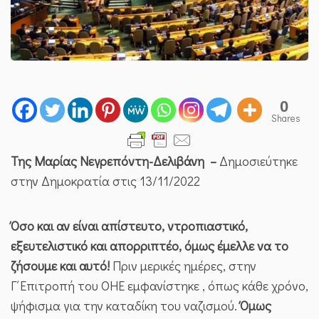
ΝΤΡΟΠΉ
ΠΟΥ
ΔΕΝ
ΞΕΠΛΈΝΕΤΑΙ
ΟΎΤΕ
ΜΕ
ΤΟ
0
ΝΙΑΓΆΡΑ!
Shares
Της Μαρίας Νεγρεπόντη-Δελιβάνη –
Δημοσιεύτηκε
στην Δημοκρατία στις 13/11/2022
Όσο και αν είναι απίστευτο, ντροπιαστικό,
εξευτελιστικό και απορριπτέο, όμως έμελλε να το
ζήσουμε και αυτό!
Πριν μερικές ημέρες, στην
Γ΄Επιτροπή του ΟΗΕ εμφανίστηκε , όπως κάθε χρόνο,
ψήφισμα για την καταδίκη του ναζισμού.
Όμως