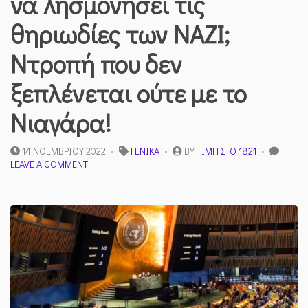
να λησμονήσει τις
θηριωδίες των ΝΑΖΙ;
Ντροπή που δεν
ξεπλένεται ούτε με το
Νιαγάρα!
14 ΝΟΕΜΒΡΊΟΥ 2022
ΓΕΝΙΚΆ
BY
ΤΙΜΉ ΣΤΟ 1821
ON
LEAVE A COMMENT
ΠΩΣ
ΜΠΌΡΕΣΕ
Η
ΧΏΡΑ
ΜΑΣ
ΝΑ
ΛΗΣΜΟΝΉΣΕΙ
ΤΙΣ
ΘΗΡΙΩΔΊΕΣ
ΤΩΝ
ΝΑΖΙ;