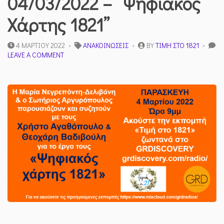
04/03/2022 – “Ψηφιακός
Χάρτης 1821”
4 ΜΑΡΤΊΟΥ 2022
ΑΝΑΚΟΙΝΏΣΕΙΣ
BY
ΤΙΜΉ ΣΤΟ 1821
ON
LEAVE A COMMENT
ΡΑΔΙΟΦΩΝΙΚΉ
ΕΚΠΟΜΠΉ
04/03/2022
–
“ΨΗΦΙΑΚΌΣ
ΧΆΡΤΗΣ
1821”