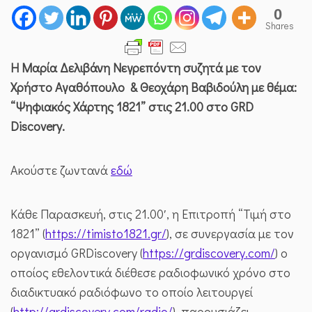
0
Shares
Η Μαρία Δελιβάνη Νεγρεπόντη συζητά με τον
Χρήστο Αγαθόπουλο & Θεοχάρη Βαβιδούλη με θέμα:
“Ψηφιακός Χάρτης 1821” στις 21.00 στο GRD
Discovery.
Aκούστε ζωντανά
εδώ
Κάθε Παρασκευή, στις 21.00′, η Επιτροπή “Τιμή στο
1821” (
https://timisto1821.gr/
), σε συνεργασία με τον
οργανισμό GRDiscovery (
https://grdiscovery.com/
) ο
οποίος εθελοντικά διέθεσε ραδιοφωνικό χρόνο στο
διαδικτυακό ραδιόφωνο το οποίο λειτουργεί
(
http://grdiscovery.com/radio/
), παρουσιάζει