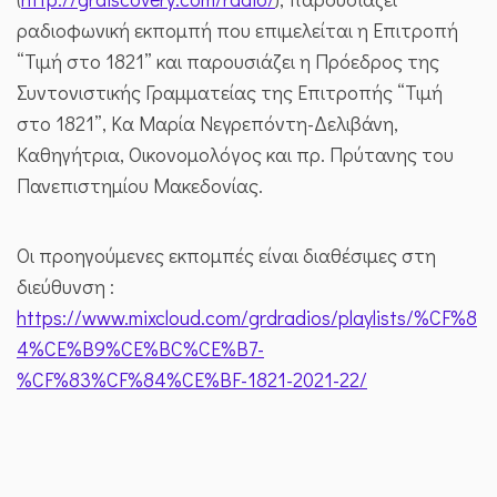
ραδιοφωνική εκπομπή που επιμελείται η Επιτροπή
“Τιμή στο 1821” και παρουσιάζει η Πρόεδρος της
Συντονιστικής Γραμματείας της Επιτροπής “Τιμή
στο 1821”, Κα Μαρία Νεγρεπόντη-Δελιβάνη,
Καθηγήτρια, Οικονομολόγος και πρ. Πρύτανης του
Πανεπιστημίου Μακεδονίας.
Οι προηγούμενες εκπομπές είναι διαθέσιμες στη
διεύθυνση :
https://www.mixcloud.com/grdradios/playlists/%CF%8
4%CE%B9%CE%BC%CE%B7-
%CF%83%CF%84%CE%BF-1821-2021-22/