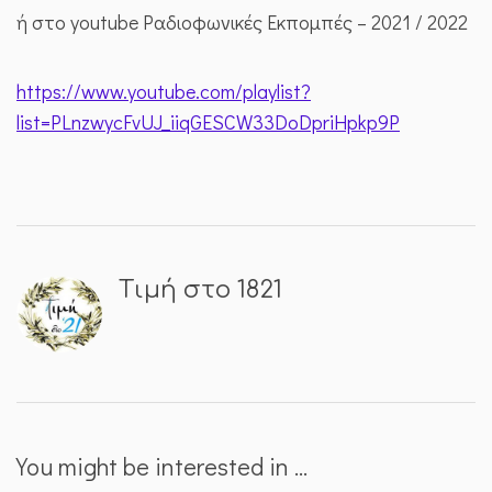
ή στο youtube Ραδιοφωνικές Εκπομπές – 2021 / 2022
https://www.youtube.com/playlist?
list=PLnzwycFvUJ_iiqGESCW33DoDpriHpkp9P
Τιμή στο 1821
You might be interested in …