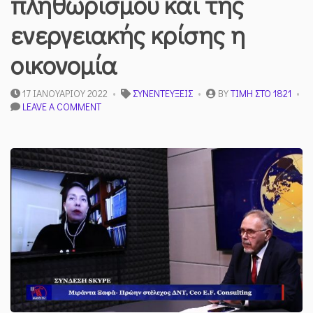
πληθωρισμού και της
ενεργειακής κρίσης η
οικονομία
17 ΙΑΝΟΥΑΡΊΟΥ 2022
ΣΥΝΕΝΤΕΎΞΕΙΣ
BY
ΤΙΜΉ ΣΤΟ 1821
ON
LEAVE A COMMENT
ΣΤΟ
ΈΛΕΟΣ
ΤΟΥ
ΠΛΗΘΩΡΙΣΜΟΎ
ΚΑΙ
ΤΗΣ
ΕΝΕΡΓΕΙΑΚΉΣ
ΚΡΊΣΗΣ
Η
ΟΙΚΟΝΟΜΊΑ