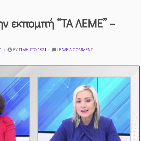
ην εκπομπή “ΤΑ ΛΕΜΕ” –
ON
Ο
BY
ΤΙΜΉ ΣΤΟ 1821
LEAVE A COMMENT
ΣΥΝΈΝΤΕΥΞΗ
ΣΤΗΝ
ΕΚΠΟΜΠΉ
“ΤΑ
ΛΕΜΕ”
–
13/02/2025