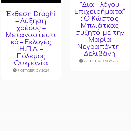
“Δια – λόγου
Επιχειρήματα”
Έκθεση Draghi
: Ο Κώστας
– Αύξηση
Μπλιάτκας
χρέους –
συζητά με την
Μεταναστευτι
Μαρία
κό – Εκλογές
Νεγραπόντη-
Η.Π.Α. –
Δελιβάνη
Πόλεμος
27 ΣΕΠΤΕΜΒΡΊΟΥ 2023
Ουκρανία
7 ΟΚΤΩΒΡΊΟΥ 2024