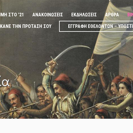
ΙΜΉ ΣΤΟ ’21
ΑΝΑΚΟΙΝΏΣΕΙΣ
ΕΚΔΗΛΏΣΕΙΣ
ΆΡΘΡΑ
ΒΊ
ΚΆΝΕ ΤΗΝ ΠΡΌΤΑΣΉ ΣΟΥ
ΕΓΓΡΑΦΉ ΕΘΕΛΟΝΤΏΝ – ΥΠΟΣΤ
ία