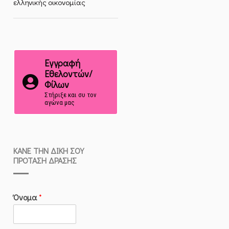
ελληνικής οικονομίας
Εγγραφή
Εθελοντών/
Φίλων
Στήριξε και συ τον
αγώνα μας
ΚΆΝΕ ΤΗΝ ΔΙΚΉ ΣΟΥ
ΠΡΌΤΑΣΗ ΔΡΆΣΗΣ
Όνομα
*