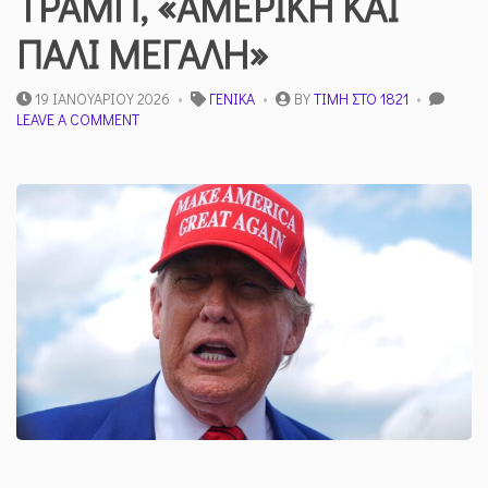
ΤΡΑΜΠ, «ΑΜΕΡΙΚΗ ΚΑΙ
ΠΑΛΙ ΜΕΓΑΛΗ»
19 ΙΑΝΟΥΑΡΊΟΥ 2026
ΓΕΝΙΚΆ
BY
ΤΙΜΉ ΣΤΟ 1821
ON
LEAVE A COMMENT
ΤΙ
ΣΗΜΑΙΝΕΙ
ΓΙΑ
ΤΟΝ
ΤΡΑΜΠ,
«ΑΜΕΡΙΚΗ
ΚΑΙ
ΠΑΛΙ
ΜΕΓΑΛΗ»