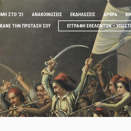
ΙΜΉ ΣΤΟ ’21
ΑΝΑΚΟΙΝΏΣΕΙΣ
ΕΚΔΗΛΏΣΕΙΣ
ΆΡΘΡΑ
ΒΊ
ΚΆΝΕ ΤΗΝ ΠΡΌΤΑΣΉ ΣΟΥ
ΕΓΓΡΑΦΉ ΕΘΕΛΟΝΤΏΝ – ΥΠΟΣΤ