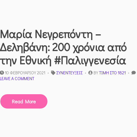
Μαρία Νεγρεπόντη –
Δεληβάνη: 200 χρόνια από
την Εθνική #Παλιγγενεσία​
10 ΦΕΒΡΟΥΑΡΊΟΥ 2021
ΣΥΝΕΝΤΕΎΞΕΙΣ
BY
ΤΙΜΉ ΣΤΟ 1821
ON
LEAVE A COMMENT
ΜΑΡΊΑ
ΝΕΓΡΕΠΌΝΤΗ
–
Read More
ΔΕΛΗΒΆΝΗ:
200
ΧΡΌΝΙΑ
ΑΠΌ
ΤΗΝ
ΕΘΝΙΚΉ
#ΠΑΛΙΓΓΕΝΕΣΊΑ​