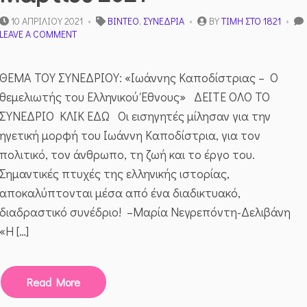
10 ΑΠΡΙΛΊΟΥ 2021
ΒΊΝΤΕΟ
,
ΣΥΝΈΔΡΙΑ
BY
ΤΙΜΉ ΣΤΟ 1821
ON
LEAVE A COMMENT
2Ο
ΔΙΑΔΙΚΤΥΑΚΌ
ΣΥΝΈΔΡΙΟ
ΘΕΜΑ ΤΟΥ ΣΥΝΕΔΡΙΟΥ: «Ιωάννης Καποδίστριας – Ο
«ΤΙΜΗ
θεμελιωτής του Ελληνικού Έθνους» ΔΕΙΤΕ ΟΛΟ ΤΟ
ΣΤΟ
’21»
ΣΥΝΕΔΡΙΟ ΚΛΙΚ ΕΔΩ Οι εισηγητές μίλησαν για την
–
ηγετική μορφή του Ιωάννη Καποδίστρια, για τον
ΙΩΆΝΝΗΣ
ΚΑΠΟΔΊΣΤΡΙΑΣ
πολιτικό, τον άνθρωπο, τη ζωή και το έργο του.
–
Σημαντικές πτυχές της ελληνικής ιστορίας,
20
&
αποκαλύπτονται μέσα από ένα διαδικτυακό,
21
διαδραστικό συνέδριο! –Μαρία Νεγρεπόντη-Δελιβάνη
ΜΑΡΤΊΟΥ
2021
«Η […]
Read More