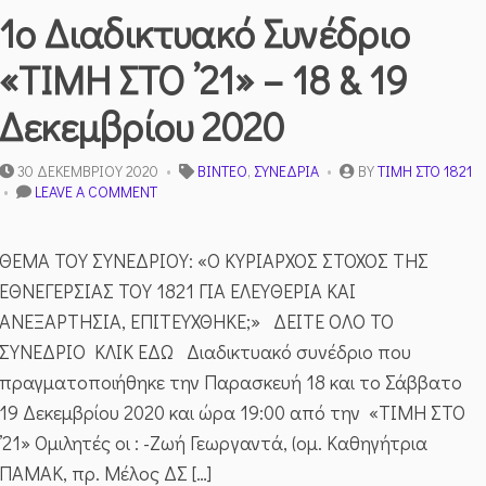
1ο Διαδικτυακό Συνέδριο
«ΤΙΜΗ ΣΤΟ ’21» – 18 & 19
Δεκεμβρίου 2020
30 ΔΕΚΕΜΒΡΊΟΥ 2020
ΒΊΝΤΕΟ
,
ΣΥΝΈΔΡΙΑ
BY
ΤΙΜΉ ΣΤΟ 1821
ON
LEAVE A COMMENT
1Ο
ΔΙΑΔΙΚΤΥΑΚΌ
ΣΥΝΈΔΡΙΟ
ΘΕΜΑ ΤΟΥ ΣΥΝΕΔΡΙΟΥ: «Ο ΚΥΡΙΑΡΧΟΣ ΣΤΟΧΟΣ ΤΗΣ
«ΤΙΜΗ
ΕΘΝΕΓΕΡΣΙΑΣ ΤΟΥ 1821 ΓΙΑ ΕΛΕΥΘΕΡΙΑ ΚΑΙ
ΣΤΟ
’21»
ΑΝΕΞΑΡΤΗΣΙΑ, ΕΠΙΤΕΥΧΘΗΚΕ;» ΔΕΙΤΕ ΟΛΟ ΤΟ
–
ΣΥΝΕΔΡΙΟ ΚΛΙΚ ΕΔΩ Διαδικτυακό συνέδριο που
18
&
πραγματοποιήθηκε την Παρασκευή 18 και το Σάββατο
19
19 Δεκεμβρίου 2020 και ώρα 19:00 από την «ΤΙΜΗ ΣΤΟ
ΔΕΚΕΜΒΡΊΟΥ
2020
’21» Ομιλητές οι : -Ζωή‌ ‌Γεωργαντά,‌ (‌ομ.‌ ‌Καθηγήτρια‌
‌ΠΑΜΑΚ,‌ ‌πρ.‌ ‌Μέλος‌ ‌ΔΣ‌ […]