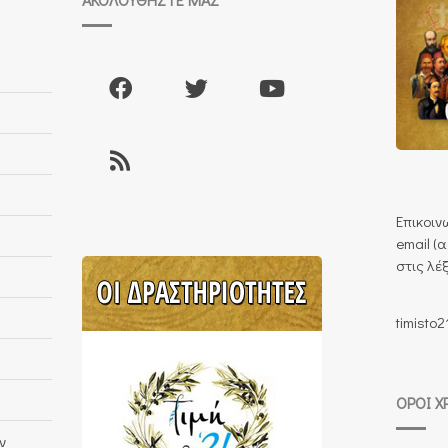
Επικοιν
email (
στις λέξ
timisto2
ΌΡΟΙ Χ
ν