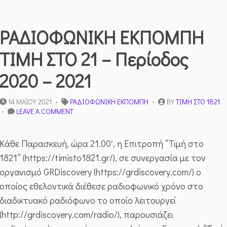
ΡΑΔΙΟΦΩΝΙΚΗ ΕΚΠΟΜΠΗ
ΤΙΜΗ ΣΤΟ 21 – Περίοδος
2020 – 2021
14 ΜΑΪ́ΟΥ 2021
ΡΑΔΙΟΦΩΝΙΚΉ ΕΚΠΟΜΠΉ
BY
ΤΙΜΉ ΣΤΟ 1821
ON
LEAVE A COMMENT
ΡΑΔΙΟΦΩΝΙΚΗ
ΕΚΠΟΜΠΗ
ΤΙΜΗ
Κάθε Παρασκευή, ώρα 21.00′, η Επιτροπή “Τιμή στο
ΣΤΟ
1821” (https://timisto1821.gr/), σε συνεργασία με τον
21
–
οργανισμό GRDiscovery (https://grdiscovery.com/) ο
ΠΕΡΊΟΔΟΣ
οποίος εθελοντικά διέθεσε ραδιοφωνικό χρόνο στο
2020
–
διαδικτυακό ραδιόφωνο το οποίο λειτουργεί
2021
(http://grdiscovery.com/radio/), παρουσιάζει