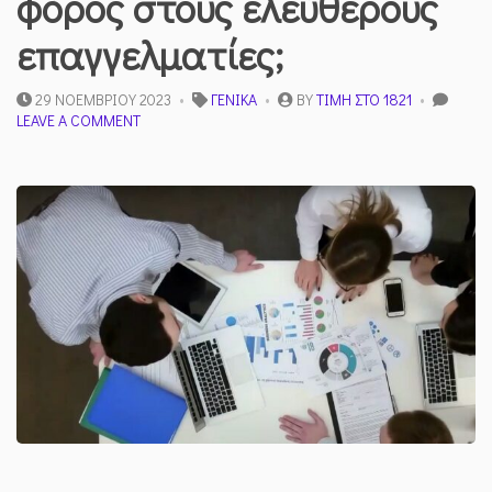
φόρος στους ελεύθερους
επαγγελματίες;
29 ΝΟΕΜΒΡΊΟΥ 2023
ΓΕΝΙΚΆ
BY
ΤΙΜΉ ΣΤΟ 1821
ON
LEAVE A COMMENT
ΕΊΝΑΙ
ΛΆΘΟΣ
Ο
ΤΕΚΜΑΡΤΌΣ
ΦΌΡΟΣ
ΣΤΟΥΣ
ΕΛΕΎΘΕΡΟΥΣ
ΕΠΑΓΓΕΛΜΑΤΊΕΣ;